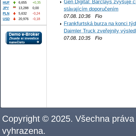
Gen Digital: Barclays zvyšuje
HUF
6,655
+0,35
stávajícím doporučením
JPY
13,288
0,00
PLN
5,632
-0,24
Fio
07.08. 10:36
USD
20,976
-0,18
Frankfurtská burza na konci týd
Daimler Truck zveřejnily výsle
Fio
07.08. 10:35
Copyright © 2025. Všechna práva
vyhrazena.