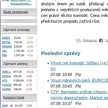
druhým dnem po sobě, přidávají
paiza.io/projec...
jednoho z největších producentů měd
Škola investování
cen právě těchto komodit. Cena mědi
předchozím propadu zažívá růst.
Zajímavé vzestupy
EMAN
43,00
+7,50
Diskutovat
F
DETEL
710,00
+6,61
PRAPM
228,00
+5,56
VIG
1 797,00
+5,09
Poslední zprávy
RBI
1 575,50
+4,61
Vývoj cen komodit: Stříbro (+4,
Zajímavé poklesy
%)
SHELL
877,00
-10,33
Fio
07.08. 10:44
NOKIA
200,00
-4,40
Vývoj měnových párů: EUR/CZ
ATS
3 504,00
-2,56
CZGCE
955,00
-2,15
Fio
07.08. 10:43
KARIN
140,00
-2,10
CTP: Bernstein snižuje cílovo
novým doporučením „Market pe
Kurzovní lístek
Fio
07.08. 10:37
EUR
24,210
-0,08