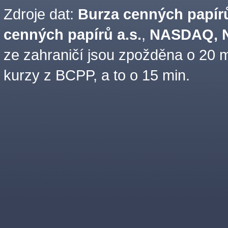
Zdroje dat:
Burza cenných papírů
cenných papírů a.s.
,
NASDAQ, N
ze zahraničí jsou zpožděna o 20 m
kurzy z BCPP, a to o 15 min.