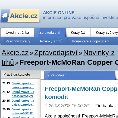
AKCIE ONLINE
informace pro Vaše úspěšné investice
Úvodní stránka
Zpravodajství
Kurzy CZ
Kurzy světový
Všechny zprávy
Novinky z trhů
Komentáře a doporučení
Akcie.cz
»
Zpravodajství
»
Novinky z
trhů
»
Freeport-McMoRan Copper G
Právě diskutujete
Zpravodajství
21:13
Denní report -...:
Freeport-McMoRan Coppe
paiza.io/projec...
21:12
Denní report -...:
komodit
notes.io/e6qyW
20:15
Denní report -...:
paiza.io/projec...
25.03.2008 15:00:26
|
Fio banka
20:15
Denní report -...:
notes.io/e5TUT
Akcie společnosti Freeport-McMoRa
17:50
Denní report -...: