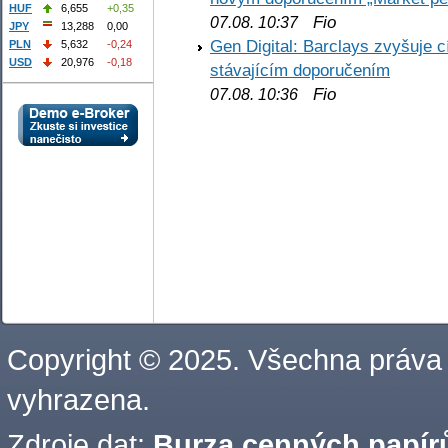
HUF
6,655
+0,35
Fio
07.08. 10:37
JPY
13,288
0,00
Gen Digital: Barclays zvyšuje
PLN
5,632
-0,24
USD
20,976
-0,18
stávajícím doporučením
Fio
07.08. 10:36
Copyright © 2025. Všechna práva
vyhrazena.
Zdroje dat:
Burza cenných papírů