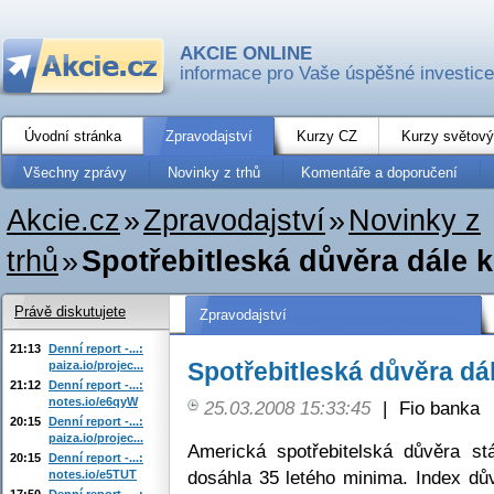
AKCIE ONLINE
informace pro Vaše úspěšné investice
Úvodní stránka
Zpravodajství
Kurzy CZ
Kurzy světový
Všechny zprávy
Novinky z trhů
Komentáře a doporučení
Akcie.cz
»
Zpravodajství
»
Novinky z
trhů
»
Spotřebitleská důvěra dále k
Právě diskutujete
Zpravodajství
21:13
Denní report -...:
Spotřebitleská důvěra dá
paiza.io/projec...
21:12
Denní report -...:
notes.io/e6qyW
25.03.2008 15:33:45
|
Fio banka
20:15
Denní report -...:
paiza.io/projec...
Americká spotřebitelská důvěra st
20:15
Denní report -...:
dosáhla 35 letého minima. Index dů
notes.io/e5TUT
17:50
Denní report -...: