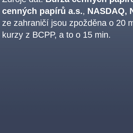
cenných papírů a.s.
,
NASDAQ, N
ze zahraničí jsou zpožděna o 20 m
kurzy z BCPP, a to o 15 min.