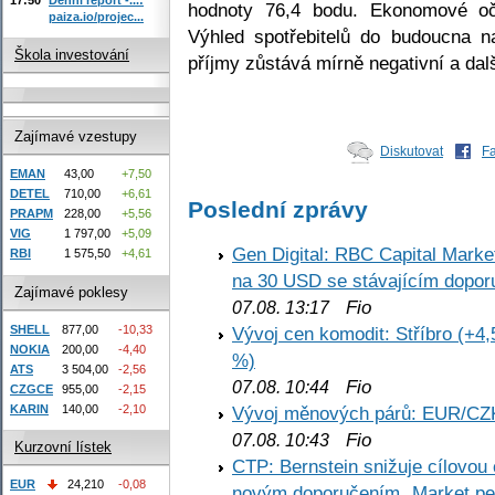
hodnoty 76,4 bodu. Ekonomové oč
paiza.io/projec...
Výhled spotřebitelů do budoucna n
Škola investování
příjmy zůstává mírně negativní a dal
Zajímavé vzestupy
Diskutovat
F
EMAN
43,00
+7,50
DETEL
710,00
+6,61
Poslední zprávy
PRAPM
228,00
+5,56
VIG
1 797,00
+5,09
Gen Digital: RBC Capital Marke
RBI
1 575,50
+4,61
na 30 USD se stávajícím dopo
Zajímavé poklesy
Fio
07.08. 13:17
SHELL
877,00
-10,33
Vývoj cen komodit: Stříbro (+4,
NOKIA
200,00
-4,40
%)
ATS
3 504,00
-2,56
Fio
07.08. 10:44
CZGCE
955,00
-2,15
KARIN
140,00
-2,10
Vývoj měnových párů: EUR/CZ
Fio
07.08. 10:43
Kurzovní lístek
CTP: Bernstein snižuje cílovo
EUR
24,210
-0,08
novým doporučením „Market pe