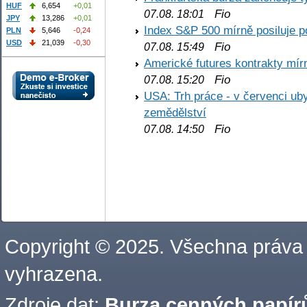
HUF
6,654
+0,01
Fio
07.08. 18:01
JPY
13,286
+0,01
Index S&P 500 mírně posiluje p
PLN
5,646
-0,24
USD
21,039
-0,30
Fio
07.08. 15:49
Americké futures kontrakty mírn
Fio
07.08. 15:20
USA: Trh práce - v červenci ub
zemědělství
Fio
07.08. 14:50
Copyright © 2025. Všechna práva
vyhrazena.
Zdroje dat:
Burza cenných papírů