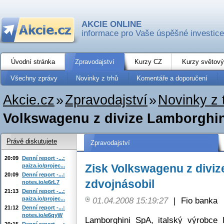
AKCIE ONLINE
informace pro Vaše úspěšné investice
Úvodní stránka
Zpravodajství
Kurzy CZ
Kurzy světový
Všechny zprávy
Novinky z trhů
Komentáře a doporučení
Akcie.cz
»
Zpravodajství
»
Novinky z 
Volkswagenu z divize Lamborghin
Právě diskutujete
Zpravodajství
20:09
Denní report -...:
Zisk Volkswagenu z diviz
paiza.io/projec...
20:09
Denní report -...:
zdvojnásobil
notes.io/e6rL7
21:13
Denní report -...:
paiza.io/projec...
01.04.2008 15:19:27
|
Fio banka
21:12
Denní report -...:
notes.io/e6qyW
Lamborghini SpA, italský výrobce 
20:15
Denní report -...: