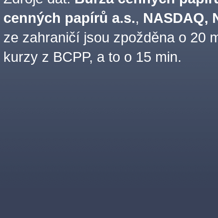
cenných papírů a.s.
,
NASDAQ, N
ze zahraničí jsou zpožděna o 20 m
kurzy z BCPP, a to o 15 min.