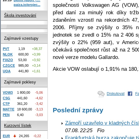
společnosti Volkswagen AG (VOW), 
paiza.io/projec...
před daní za minulý rok díky trž
Škola investování
zdaněním vzrostl na rekordních 4
2006. Příjmy se zvýšily o 35% 
jednotek se zvedl o 15% na 2 406 s
Zajímavé vzestupy
zvýšily o 22% (959 aut), v Ameri
očekává společnost růst až na 2 50
PVT
1,19
+38,37
NLOK
600,00
+3,99
nové verze modelu Gallardo.
FIXZO
53,00
+3,92
CZGCE
985,00
+3,14
Akcie VOW oslabují o 1,91% na 180
UQA
441,80
+1,61
Zajímavé poklesy
VOW3
1 800,00
-5,06
Diskutovat
F
CSG
441,60
-4,62
CTP
361,20
-3,42
Poslední zprávy
MATTE
18 600,00
-3,13
PEN
6,40
-3,03
Zámoří uzavřelo v kladných č
Kurzovní lístek
Fio
07.08. 22:25
EUR
24,265
-0,22
Frankfurtská burza zakončuje 