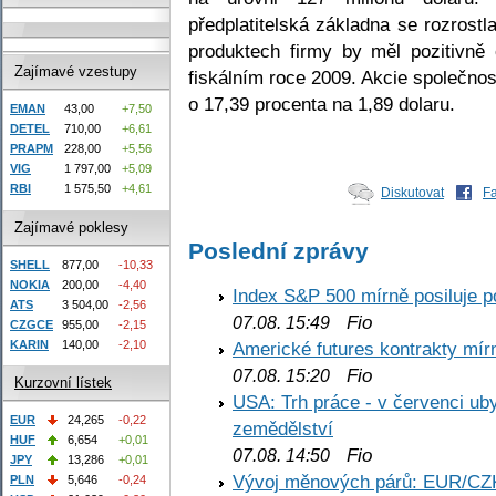
předplatitelská základna se rozrost
produktech firmy by měl pozitivně 
Zajímavé vzestupy
fiskálním roce 2009. Akcie společno
o 17,39 procenta na 1,89 dolaru.
EMAN
43,00
+7,50
DETEL
710,00
+6,61
PRAPM
228,00
+5,56
VIG
1 797,00
+5,09
RBI
1 575,50
+4,61
Diskutovat
F
Zajímavé poklesy
Poslední zprávy
SHELL
877,00
-10,33
NOKIA
200,00
-4,40
Index S&P 500 mírně posiluje p
ATS
3 504,00
-2,56
Fio
07.08. 15:49
CZGCE
955,00
-2,15
KARIN
140,00
-2,10
Americké futures kontrakty mírn
Fio
07.08. 15:20
Kurzovní lístek
USA: Trh práce - v červenci ub
EUR
24,265
-0,22
zemědělství
HUF
6,654
+0,01
Fio
07.08. 14:50
JPY
13,286
+0,01
Vývoj měnových párů: EUR/CZ
PLN
5,646
-0,24