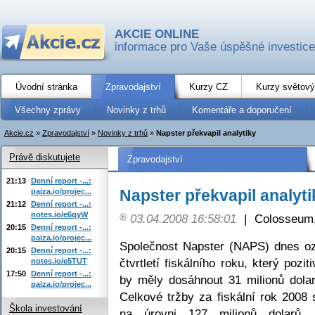
AKCIE ONLINE
informace pro Vaše úspěšné investice
Úvodní stránka
Zpravodajství
Kurzy CZ
Kurzy světový
Všechny zprávy
Novinky z trhů
Komentáře a doporučení
Akcie.cz
»
Zpravodajství
»
Novinky z trhů
»
Napster překvapil analytiky
Právě diskutujete
Zpravodajství
21:13
Denní report -...:
Napster překvapil analyti
paiza.io/projec...
21:12
Denní report -...:
notes.io/e6qyW
03.04.2008 16:58:01
|
Colosseum,
20:15
Denní report -...:
paiza.io/projec...
Společnost Napster (NAPS) dnes ozn
20:15
Denní report -...:
čtvrtletí fiskálního roku, který pozi
notes.io/e5TUT
17:50
Denní report -...:
by měly dosáhnout 31 milionů dolarů
paiza.io/projec...
Celkové tržby za fiskální rok 200
Škola investování
na úrovni 127 milionů dolarů.