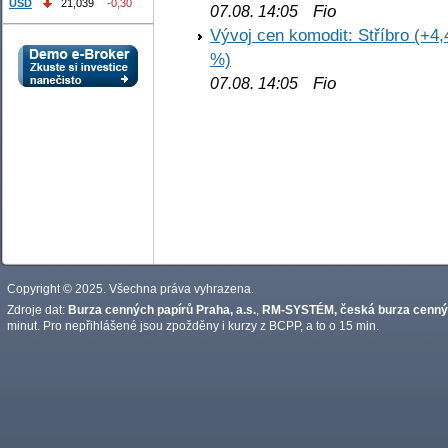
USD
21,039
-0,30
Fio
07.08. 14:05
Vývoj cen komodit: Stříbro (+4,
%)
Fio
07.08. 14:05
Copyright © 2025. Všechna práva vyhrazena.
Zdroje dat:
Burza cenných papírů Praha, a.s.
,
RM-SYSTÉM, česká burza cennýc
minut. Pro nepřihlášené jsou zpožděny i kurzy z BCPP, a to o 15 min.