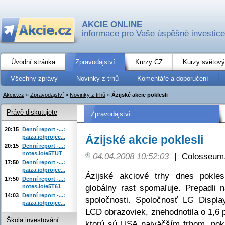
AKCIE ONLINE
informace pro Vaše úspěšné investice
Úvodní stránka
Zpravodajství
Kurzy CZ
Kurzy světový
Všechny zprávy
Novinky z trhů
Komentáře a doporučení
Akcie.cz
»
Zpravodajství
»
Novinky z trhů
»
Ázijské akcie poklesli
Právě diskutujete
Zpravodajství
20:15
Denní report -...:
Ázijské akcie poklesli
paiza.io/projec...
20:15
Denní report -...:
notes.io/e5TUT
04.04.2008 10:52:03
|
Colosseum,
17:50
Denní report -...:
paiza.io/projec...
Ázijské akciové trhy dnes pokl
17:50
Denní report -...:
globálny rast spomaľuje. Prepadli 
notes.io/e5T61
14:03
Denní report -...:
spoločnosti. Spoločnosť LG Displa
paiza.io/projec...
LCD obrazoviek, znehodnotila o 1,6 
Škola investování
ktorú sú USA najväčším trhom, pokl