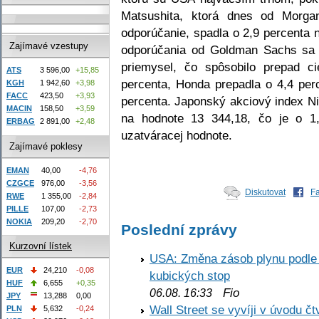
Matsushita, ktorá dnes od Morga
odporúčanie, spadla o 2,9 percenta 
Zajímavé vzestupy
odporúčania od Goldman Sachs sa 
priemysel, čo spôsobilo prepad ci
ATS
3 596,00
+15,85
percenta, Honda prepadla o 4,4 per
KGH
1 942,60
+3,98
FACC
423,50
+3,93
percenta. Japonský akciový index N
MACIN
158,50
+3,59
na hodnote 13 344,18, čo je o 1,1
ERBAG
2 891,00
+2,48
uzatváracej hodnote.
Zajímavé poklesy
EMAN
40,00
-4,76
CZGCE
976,00
-3,56
Diskutovat
F
RWE
1 355,00
-2,84
PILLE
107,00
-2,73
NOKIA
209,20
-2,70
Poslední zprávy
Kurzovní lístek
USA: Změna zásob plynu podle E
EUR
24,210
-0,08
kubických stop
HUF
6,655
+0,35
Fio
06.08. 16:33
JPY
13,288
0,00
Wall Street se vyvíji v úvodu 
PLN
5,632
-0,24