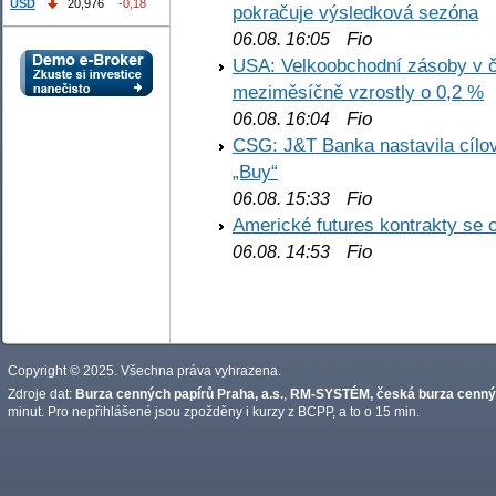
USD
20,976
-0,18
pokračuje výsledková sezóna
Fio
06.08. 16:05
USA: Velkoobchodní zásoby v č
meziměsíčně vzrostly o 0,2 %
Fio
06.08. 16:04
CSG: J&T Banka nastavila cílo
„Buy“
Fio
06.08. 15:33
Americké futures kontrakty se 
Fio
06.08. 14:53
Copyright © 2025. Všechna práva vyhrazena.
Zdroje dat:
Burza cenných papírů Praha, a.s.
,
RM-SYSTÉM, česká burza cennýc
minut. Pro nepřihlášené jsou zpožděny i kurzy z BCPP, a to o 15 min.