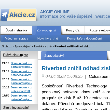
AKCIE ONLINE
informace pro Vaše úspěšné investice
Úvodní stránka
Zpravodajství
Kurzy CZ
Kurzy světový
Všechny zprávy
Novinky z trhů
Komentáře a doporučení
Akcie.cz
»
Zpravodajství
»
Novinky z trhů
»
Riverbed znížil odhad zisku
Právě diskutujete
Zpravodajství
21:13
Denní report -...:
Riverbed znížil odhad zis
paiza.io/projec...
21:12
Denní report -...:
notes.io/e6qyW
04.04.2008 17:08:35
|
Colosseum,
20:15
Denní report -...:
paiza.io/projec...
Spoločnosť Riverbed Technolog
20:15
Denní report -...:
podnikový software, dnes znížila o
notes.io/e5TUT
17:50
Denní report -...:
prognózuje zisk 8 až 10 centov na 
paiza.io/projec...
dolárov. Pôvodná predpoveď bola 11
Škola investování
miliónov dolárov. Dôvodom by podľa