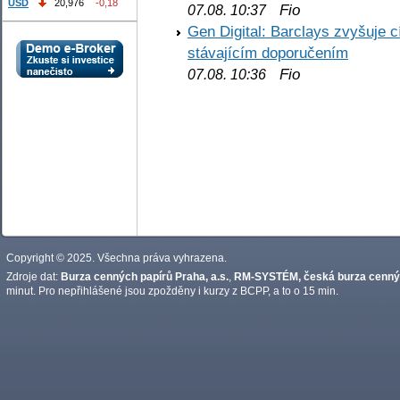
USD
20,976
-0,18
Fio
07.08. 10:37
Gen Digital: Barclays zvyšuje
stávajícím doporučením
Fio
07.08. 10:36
Copyright © 2025. Všechna práva vyhrazena.
Zdroje dat:
Burza cenných papírů Praha, a.s.
,
RM-SYSTÉM, česká burza cennýc
minut. Pro nepřihlášené jsou zpožděny i kurzy z BCPP, a to o 15 min.