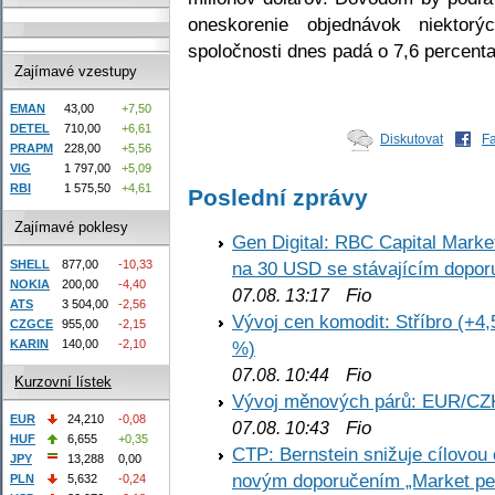
oneskorenie objednávok niektorý
spoločnosti dnes padá o 7,6 percent
Zajímavé vzestupy
EMAN
43,00
+7,50
DETEL
710,00
+6,61
Diskutovat
F
PRAPM
228,00
+5,56
VIG
1 797,00
+5,09
RBI
1 575,50
+4,61
Poslední zprávy
Zajímavé poklesy
Gen Digital: RBC Capital Marke
SHELL
877,00
-10,33
na 30 USD se stávajícím dopo
NOKIA
200,00
-4,40
Fio
07.08. 13:17
ATS
3 504,00
-2,56
Vývoj cen komodit: Stříbro (+4,
CZGCE
955,00
-2,15
KARIN
140,00
-2,10
%)
Fio
07.08. 10:44
Kurzovní lístek
Vývoj měnových párů: EUR/CZ
EUR
24,210
-0,08
Fio
07.08. 10:43
HUF
6,655
+0,35
CTP: Bernstein snižuje cílovo
JPY
13,288
0,00
novým doporučením „Market pe
PLN
5,632
-0,24