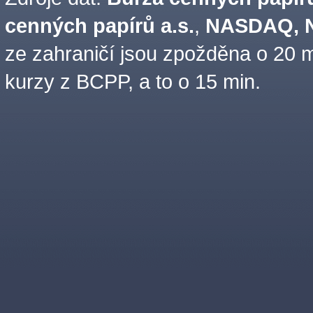
cenných papírů a.s.
,
NASDAQ, N
ze zahraničí jsou zpožděna o 20 m
kurzy z BCPP, a to o 15 min.