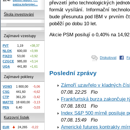
převzetí jeho technologických jednot
paiza.io/projec...
formát vysílání. Informační techno
Škola investování
bude přesunuta pod IBM v prvním čt
poběží po dobu 10 let.
Akcie PSM posilují o 0,40% na 14,9
Zajímavé vzestupy
PVT
1,19
+38,37
NLOK
600,00
+3,99
FIXZO
53,00
+3,92
Diskutovat
F
CZGCE
985,00
+3,14
UQA
441,80
+1,61
Poslední zprávy
Zajímavé poklesy
Zámoří uzavřelo v kladných č
VOW3
1 800,00
-5,06
Fio
07.08. 22:25
CSG
441,60
-4,62
CTP
361,20
-3,42
Frankfurtská burza zakončuje 
MATTE
18 600,00
-3,13
Fio
07.08. 18:01
PEN
6,40
-3,03
Index S&P 500 mírně posiluje p
Kurzovní lístek
Fio
07.08. 15:49
Americké futures kontrakty mírn
EUR
24,265
-0,22