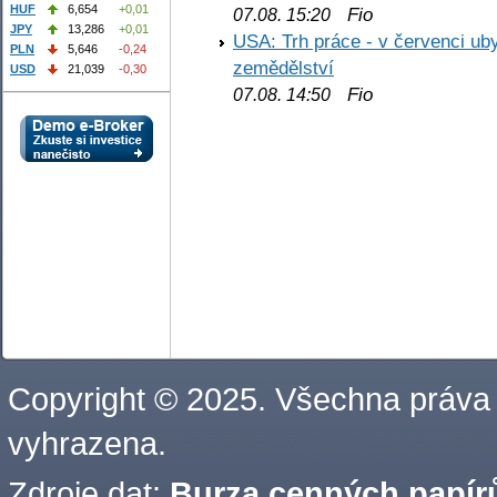
HUF
6,654
+0,01
Fio
07.08. 15:20
JPY
13,286
+0,01
USA: Trh práce - v červenci ub
PLN
5,646
-0,24
zemědělství
USD
21,039
-0,30
Fio
07.08. 14:50
Copyright © 2025. Všechna práva
vyhrazena.
Zdroje dat:
Burza cenných papírů