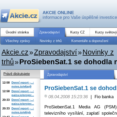
AKCIE ONLINE
informace pro Vaše úspěšné investice
Úvodní stránka
Zpravodajství
Kurzy CZ
Kurzy světový
Všechny zprávy
Novinky z trhů
Komentáře a doporučení
Akcie.cz
»
Zpravodajství
»
Novinky z
trhů
»
ProSiebenSat.1 se dohodla 
Právě diskutujete
Zpravodajství
12:58
Denní report -...:
ProSiebenSat.1 se dohodl
notes.io/e6ay9
12:58
Denní report -...:
paiza.io/projec...
08.04.2008 15:23:36
|
Fio banka
20:33
Denní report -...:
paiza.io/projec...
ProSiebenSat.1 Media AG (PSM),
20:33
Denní report -...:
televizního vysílání, zaplatí spol
notes.io/e6iyb
12:47
Denní report -...: