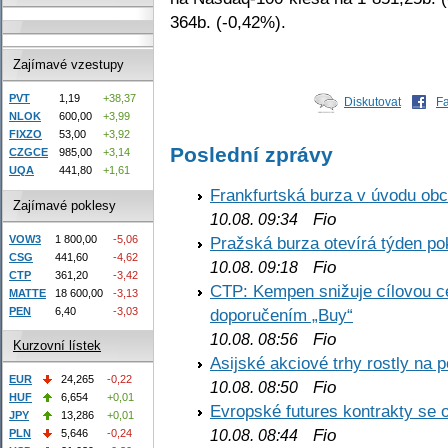
364b. (-0,42%).
Zajímavé vzestupy
PVT
1,19
+38,37
Diskutovat
F
NLOK
600,00
+3,99
FIXZO
53,00
+3,92
Poslední zprávy
CZGCE
985,00
+3,14
UQA
441,80
+1,61
Frankfurtská burza v úvodu obc
Zajímavé poklesy
Fio
10.08. 09:34
VOW3
1 800,00
-5,06
Pražská burza otevírá týden p
CSG
441,60
-4,62
Fio
10.08. 09:18
CTP
361,20
-3,42
CTP: Kempen snižuje cílovou 
MATTE
18 600,00
-3,13
PEN
6,40
-3,03
doporučením „Buy“
Fio
10.08. 08:56
Kurzovní lístek
Asijské akciové trhy rostly na 
EUR
24,265
-0,22
Fio
10.08. 08:50
HUF
6,654
+0,01
Evropské futures kontrakty se 
JPY
13,286
+0,01
Fio
PLN
5,646
-0,24
10.08. 08:44