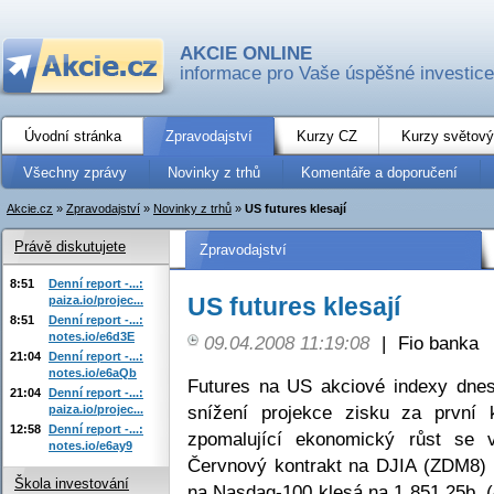
AKCIE ONLINE
informace pro Vaše úspěšné investice
Úvodní stránka
Zpravodajství
Kurzy CZ
Kurzy světový
Všechny zprávy
Novinky z trhů
Komentáře a doporučení
Akcie.cz
»
Zpravodajství
»
Novinky z trhů
»
US futures klesají
Právě diskutujete
Zpravodajství
8:51
Denní report -...:
US futures klesají
paiza.io/projec...
8:51
Denní report -...:
notes.io/e6d3E
09.04.2008 11:19:08
|
Fio banka
21:04
Denní report -...:
notes.io/e6aQb
Futures na US akciové indexy dne
21:04
Denní report -...:
snížení projekce zisku za první k
paiza.io/projec...
12:58
Denní report -...:
zpomalující ekonomický růst se v
notes.io/e6ay9
Červnový kontrakt na DJIA (ZDM8) k
Škola investování
na Nasdaq-100 klesá na 1 851,25b. 