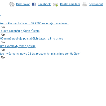
Diskutovat
Facebook
Poslat emailem
Vytisknout
y
řelo v kladných číslech, S&P500 na nových maximech
Fio
á burza zakončuje týden růstem
Fio
00 mírně posiluje po slabších datech z trhu práce
Fio
ures kontrakty mírně posilují
Fio
ce - v červenci ubylo 23 tis. pracovních míst mimo zemědělství
Fio