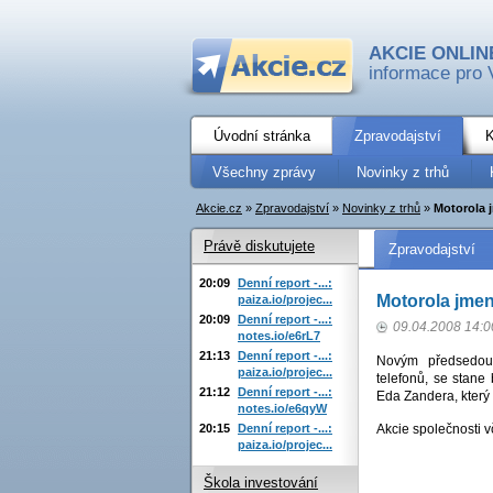
AKCIE ONLIN
informace pro 
Úvodní stránka
Zpravodajství
K
Všechny zprávy
Novinky z trhů
Akcie.cz
»
Zpravodajství
»
Novinky z trhů
»
Motorola 
Právě diskutujete
Zpravodajství
20:09
Denní report -...:
Motorola jme
paiza.io/projec...
20:09
Denní report -...:
09.04.2008 14:0
notes.io/e6rL7
21:13
Denní report -...:
Novým předsedou 
paiza.io/projec...
telefonů, se stane
21:12
Denní report -...:
Eda Zandera, který
notes.io/e6qyW
20:15
Denní report -...:
Akcie společnosti 
paiza.io/projec...
Škola investování