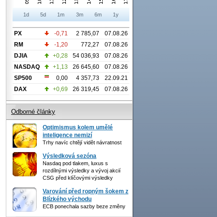
1d
5d
1m
3m
6m
1y
PX
-0,71
2 785,07
07.08.26
RM
-1,20
772,27
07.08.26
DJIA
+0,28
54 036,93
07.08.26
NASDAQ
+1,13
26 645,60
07.08.26
SP500
0,00
4 357,73
22.09.21
DAX
+0,69
26 319,45
07.08.26
Odborné články
Optimismus kolem umělé
inteligence nemizí
Trhy navíc chtějí vidět návratnost
Výsledková sezóna
Nasdaq pod tlakem, luxus s
rozdílnými výsledky a vývoj akcií
CSG před klíčovými výsledky
Varování před ropným šokem z
Blízkého východu
ECB ponechala sazby beze změny