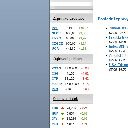
Zajímavé vzestupy
Poslední zpráv
Zámoří uzav
PVT
1,19
+38,37
07.08. 22:25
NLOK
600,00
+3,99
Frankfurtsk
FIXZO
53,00
+3,92
07.08. 18:01
CZGCE
985,00
+3,14
Index S&P 5
UQA
441,80
+1,61
07.08. 15:49
Americké fut
Zajímavé poklesy
07.08. 15:20
USA: Trh prá
VOW3
1 800,00
-5,06
07.08. 14:50
CSG
441,60
-4,62
CTP
361,20
-3,42
MATTE
18 600,00
-3,13
PEN
6,40
-3,03
Kurzovní lístek
EUR
24,265
-0,22
HUF
6,654
+0,01
JPY
13,286
+0,01
PLN
5,646
-0,24