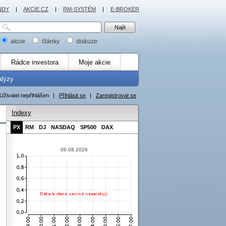
NDY
|
AKCIE.CZ
|
RM-SYSTÉM
|
E-BROKER
akcie
články
diskuze
Rádce investora
Moje akcie
alýzy
Uživatel nepřihlášen
|
Přihlásit se
|
Zaregistrovat se
Indexy
PX
RM
DJ
NASDAQ
SP500
DAX
08.08.2026