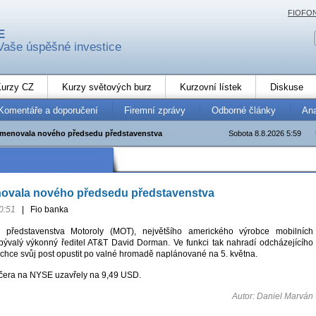
FIOFO
E
Vaše úspěšné investice
urzy CZ
Kurzy světových burz
Kurzovní lístek
Diskuse
Komentáře a doporučení
Firemní zprávy
Odborné články
An
jmenovala nového předsedu představenstva
Sobota 8.8.2026 5:59
novala nového předsedu představenstva
0:51
|
Fio banka
představenstva Motoroly (MOT), největšího amerického výrobce mobilních
 bývalý výkonný ředitel AT&T David Dorman. Ve funkci tak nahradí odcházejícího
 chce svůj post opustit po valné hromadě naplánované na 5. května.
včera na NYSE uzavřely na 9,49 USD.
Autor: Daniel Marván