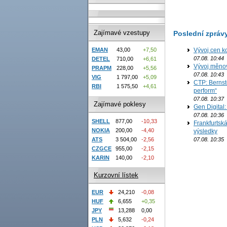
Zajímavé vzestupy
Poslední zpráv
Vývoj cen ko
EMAN
43,00
+7,50
07.08. 10:44
DETEL
710,00
+6,61
Vývoj měno
PRAPM
228,00
+5,56
07.08. 10:43
VIG
1 797,00
+5,09
CTP: Bernst
RBI
1 575,50
+4,61
perform“
07.08. 10:37
Zajímavé poklesy
Gen Digital
07.08. 10:36
SHELL
877,00
-10,33
Frankfurtská
NOKIA
200,00
-4,40
výsledky
07.08. 10:35
ATS
3 504,00
-2,56
CZGCE
955,00
-2,15
KARIN
140,00
-2,10
Kurzovní lístek
EUR
24,210
-0,08
HUF
6,655
+0,35
JPY
13,288
0,00
PLN
5,632
-0,24