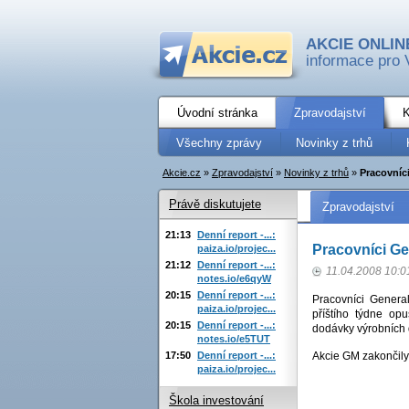
AKCIE ONLIN
informace pro 
Úvodní stránka
Zpravodajství
K
Všechny zprávy
Novinky z trhů
Akcie.cz
»
Zpravodajství
»
Novinky z trhů
»
Pracovníc
Právě diskutujete
Zpravodajství
21:13
Denní report -...:
Pracovníci G
paiza.io/projec...
21:12
Denní report -...:
11.04.2008 10:0
notes.io/e6qyW
20:15
Denní report -...:
Pracovníci Gener
paiza.io/projec...
příštího týdne op
20:15
Denní report -...:
dodávky výrobních d
notes.io/e5TUT
17:50
Denní report -...:
Akcie GM zakončily
paiza.io/projec...
Škola investování