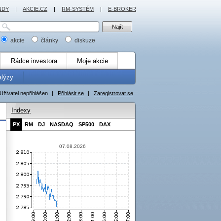
NDY
|
AKCIE.CZ
|
RM-SYSTÉM
|
E-BROKER
akcie
články
diskuze
Rádce investora
Moje akcie
alýzy
Uživatel nepřihlášen
|
Přihlásit se
|
Zaregistrovat se
Indexy
PX
RM
DJ
NASDAQ
SP500
DAX
07.08.2026