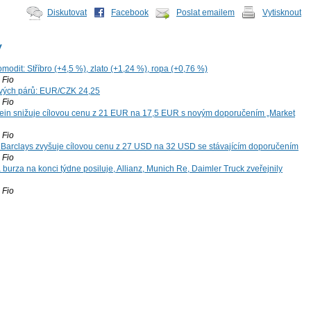
Diskutovat
Facebook
Poslat emailem
Vytisknout
y
modit: Stříbro (+4,5 %), zlato (+1,24 %), ropa (+0,76 %)
Fio
vých párů: EUR/CZK 24,25
Fio
ein snižuje cílovou cenu z 21 EUR na 17,5 EUR s novým doporučením „Market
Fio
: Barclays zvyšuje cílovou cenu z 27 USD na 32 USD se stávajícím doporučením
Fio
 burza na konci týdne posiluje, Allianz, Munich Re, Daimler Truck zveřejnily
Fio