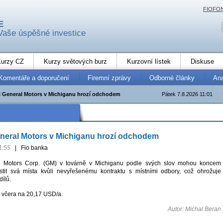
FIOFO
E
Vaše úspěšné investice
urzy CZ
Kurzy světových burz
Kurzovní lístek
Diskuse
Komentáře a doporučení
Firemní zprávy
Odborné články
An
i General Motors v Michiganu hrozí odchodem
Pátek 7.8.2026 11:01
eneral Motors v Michiganu hrozí odchodem
1:55
|
Fio banka
al Motors Corp. (GM) v továrně v Michiganu podle svých slov mohou koncem
ustit svá místa kvůli nevyřešenému kontraktu s místními odbory, což ohrožuje
ílů.
 včera na 20,17 USD/a.
Autor: Michal Beran