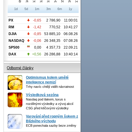
1d
5d
1m
3m
6m
1y
PX
-0,65
2 786,90
11:00:01
RM
-1,42
770,52
10:41:27
DJIA
-0,85
53 885,10
06.08.26
NASDAQ
-0,06
26 348,35
07.08.26
SP500
0,00
4 357,73
22.09.21
DAX
+0,56
26 286,88
10:40:14
Odborné články
Optimismus kolem umělé
inteligence nemizí
Trhy navíc chtějí vidět návratnost
Výsledková sezóna
Nasdaq pod tlakem, luxus s
rozdílnými výsledky a vývoj akcií
CSG před klíčovými výsledky
Varování před ropným šokem z
Blízkého východu
ECB ponechala sazby beze změny