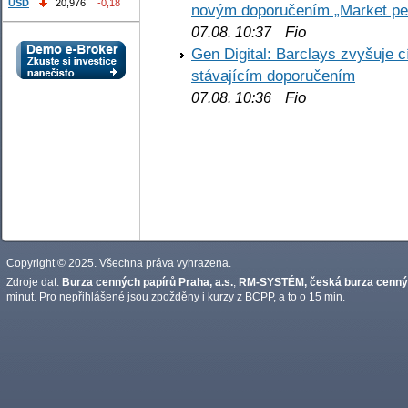
USD
20,976
-0,18
novým doporučením „Market pe
Fio
07.08. 10:37
Gen Digital: Barclays zvyšuje
stávajícím doporučením
Fio
07.08. 10:36
Copyright © 2025. Všechna práva vyhrazena.
Zdroje dat:
Burza cenných papírů Praha, a.s.
,
RM-SYSTÉM, česká burza cennýc
minut. Pro nepřihlášené jsou zpožděny i kurzy z BCPP, a to o 15 min.