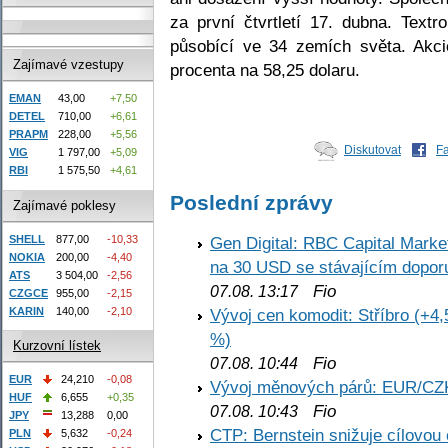
za první čtvrtletí 17. dubna. Textr
působící ve 34 zemích světa. Akci
Zajímavé vzestupy
procenta na 58,25 dolaru.
EMAN
43,00
+7,50
DETEL
710,00
+6,61
PRAPM
228,00
+5,56
Diskutovat
F
VIG
1 797,00
+5,09
RBI
1 575,50
+4,61
Poslední zprávy
Zajímavé poklesy
SHELL
877,00
-10,33
Gen Digital: RBC Capital Marke
NOKIA
200,00
-4,40
na 30 USD se stávajícím dopo
ATS
3 504,00
-2,56
Fio
07.08. 13:17
CZGCE
955,00
-2,15
KARIN
140,00
-2,10
Vývoj cen komodit: Stříbro (+4,
%)
Kurzovní lístek
Fio
07.08. 10:44
EUR
24,210
-0,08
Vývoj měnových párů: EUR/CZ
HUF
6,655
+0,35
Fio
07.08. 10:43
JPY
13,288
0,00
CTP: Bernstein snižuje cílovo
PLN
5,632
-0,24