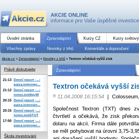
AKCIE ONLINE
informace pro Vaše úspěšné investice
Úvodní stránka
Zpravodajství
Kurzy CZ
Kurzy světový
Všechny zprávy
Novinky z trhů
Komentáře a doporučení
Akcie.cz
»
Zpravodajství
»
Novinky z trhů
»
Textron očekává vyšší zisk
Právě diskutujete
Zpravodajství
21:13
Denní report -...:
Textron očekává vyšší zi
paiza.io/projec...
21:12
Denní report -...:
notes.io/e6qyW
11.04.2008 16:15:54
|
Colosseum,
20:15
Denní report -...:
paiza.io/projec...
Společnost Textron (TXT) dnes zv
20:15
Denní report -...:
čtvrtletí a očekává, že zisk překo
notes.io/e5TUT
17:50
Denní report -...:
dolaru na akcii. Firma dále potvrdil
paiza.io/projec...
se měl pohybovat na úrovni 3,75-3,9
Škola investování
ani dosažení vyšší hodnoty. Společ