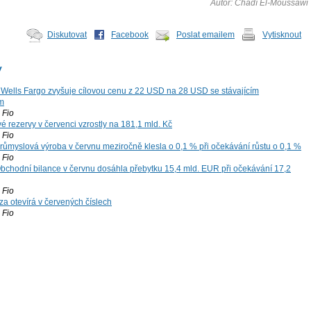
Autor: Chádí El-Moussawi
Diskutovat
Facebook
Poslat emailem
Vytisknout
y
: Wells Fargo zvyšuje cílovou cenu z 22 USD na 28 USD se stávajícím
m
Fio
é rezervy v červenci vzrostly na 181,1 mld. Kč
Fio
ůmyslová výroba v červnu meziročně klesla o 0,1 % při očekávání růstu o 0,1 %
Fio
chodní bilance v červnu dosáhla přebytku 15,4 mld. EUR při očekávání 17,2
Fio
za otevírá v červených číslech
Fio