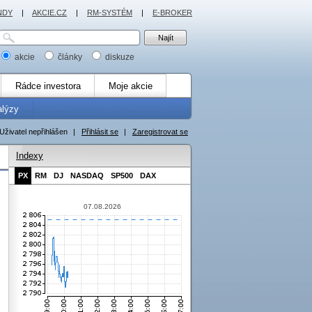
NDY
|
AKCIE.CZ
|
RM-SYSTÉM
|
E-BROKER
akcie
články
diskuze
Rádce investora
Moje akcie
alýzy
Uživatel nepřihlášen
|
Přihlásit se
|
Zaregistrovat se
Indexy
PX
RM
DJ
NASDAQ
SP500
DAX
07.08.2026