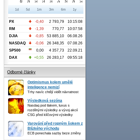
1d
5d
1m
3m
6m
1y
PX
-0,40
2 793,79
10:15:08
RM
-1,39
770,77
10:07:58
DJIA
-0,85
53 885,10
06.08.26
NASDAQ
-0,06
26 348,35
07.08.26
SP500
0,00
4 357,73
22.09.21
DAX
+0,55
26 283,17
09:55:18
Odborné články
Optimismus kolem umělé
inteligence nemizí
Trhy navíc chtějí vidět návratnost
Výsledková sezóna
Nasdaq pod tlakem, luxus s
rozdílnými výsledky a vývoj akcií
CSG před klíčovými výsledky
Varování před ropným šokem z
Blízkého východu
ECB ponechala sazby beze změny