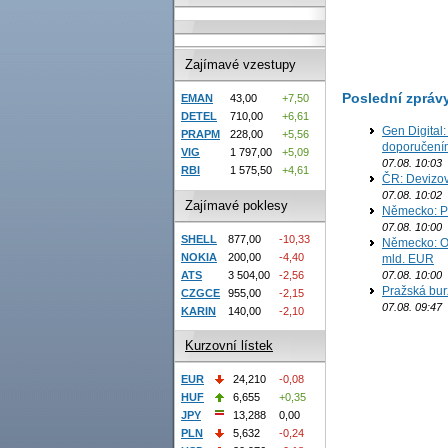
Zajímavé vzestupy
Poslední zpráv
EMAN
43,00
+7,50
DETEL
710,00
+6,61
Gen Digital
PRAPM
228,00
+5,56
doporučení
VIG
1 797,00
+5,09
07.08. 10:03
RBI
1 575,50
+4,61
ČR: Devizov
07.08. 10:02
Zajímavé poklesy
Německo: Pr
07.08. 10:00
SHELL
877,00
-10,33
Německo: Ob
NOKIA
200,00
-4,40
mld. EUR
07.08. 10:00
ATS
3 504,00
-2,56
Pražská bur
CZGCE
955,00
-2,15
07.08. 09:47
KARIN
140,00
-2,10
Kurzovní lístek
EUR
24,210
-0,08
HUF
6,655
+0,35
JPY
13,288
0,00
PLN
5,632
-0,24