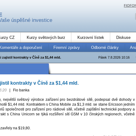
FIOFO
E
Vaše úspěšné investice
urzy CZ
Kurzy světových burz
Kurzovní lístek
Diskuse
Komentáře a doporučení
Firemní zprávy
Odborné články
An
i zajistil kontrakty v Číně za $1,44 mld.
Pátek 7.8.2026 10:16
jistil kontrakty v Číně za $1,44 mld.
6:20
|
Fio banka
, největší světový výrobce zařízení pro bezdrátové sítě, podepsal dvě dohody v
notě $1,44 mld. Kontraktem s China Mobile za $1,3 mld. se stane Ericsson jedním
lů společnosti pro zařízení pro rádiové sítě, včetně zajištění technické podpory a
rakt s China Unicorn se týká rozšíření sítí GSM v 10 čínských regionech, včetně
 zavřely na $19,80.