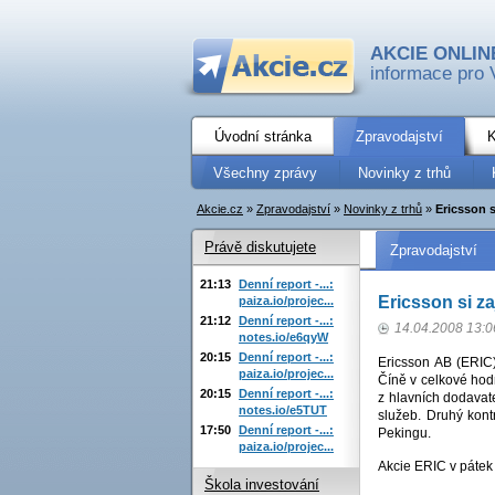
AKCIE ONLIN
informace pro 
Úvodní stránka
Zpravodajství
K
Všechny zprávy
Novinky z trhů
Akcie.cz
»
Zpravodajství
»
Novinky z trhů
»
Ericsson s
Právě diskutujete
Zpravodajství
21:13
Denní report -...:
Ericsson si za
paiza.io/projec...
21:12
Denní report -...:
14.04.2008 13:0
notes.io/e6qyW
20:15
Denní report -...:
Ericsson AB (ERIC)
paiza.io/projec...
Číně v celkové hod
20:15
Denní report -...:
z hlavních dodavate
notes.io/e5TUT
služeb. Druhý kont
17:50
Denní report -...:
Pekingu.
paiza.io/projec...
Akcie ERIC v pátek
Škola investování