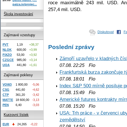
roce maximálně 243 mil. USD. Ana
paiza.io/projec...
257,4 mil. USD.
Škola investování
Diskutovat
F
Zajímavé vzestupy
PVT
1,19
+38,37
Poslední zprávy
NLOK
600,00
+3,99
FIXZO
53,00
+3,92
Zámoří uzavřelo v kladných č
CZGCE
985,00
+3,14
Fio
07.08. 22:25
UQA
441,80
+1,61
Frankfurtská burza zakončuje 
Zajímavé poklesy
Fio
07.08. 18:01
VOW3
1 800,00
-5,06
Index S&P 500 mírně posiluje p
CSG
441,60
-4,62
Fio
07.08. 15:49
CTP
361,20
-3,42
Americké futures kontrakty mírn
MATTE
18 600,00
-3,13
PEN
6,40
-3,03
Fio
07.08. 15:20
USA: Trh práce - v červenci ub
Kurzovní lístek
zemědělství
EUR
24,265
-0,22
Fio
07.08. 14:50