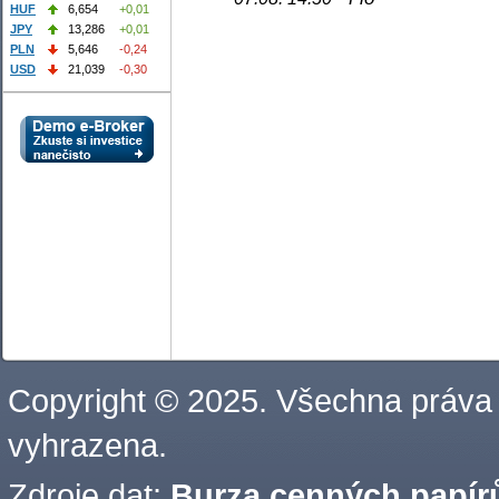
HUF
6,654
+0,01
JPY
13,286
+0,01
PLN
5,646
-0,24
USD
21,039
-0,30
Copyright © 2025. Všechna práva
vyhrazena.
Zdroje dat:
Burza cenných papírů