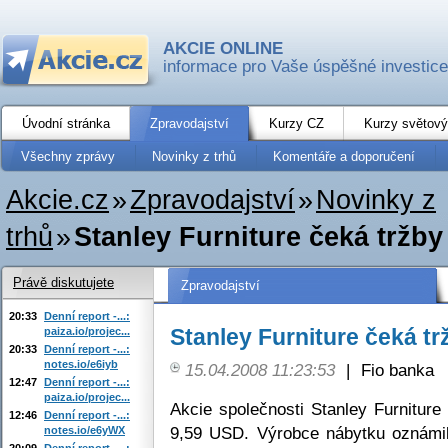
AKCIE ONLINE
informace pro Vaše úspěšné investice
Úvodní stránka
Zpravodajství
Kurzy CZ
Kurzy světový
Všechny zprávy
Novinky z trhů
Komentáře a doporučení
Akcie.cz
»
Zpravodajství
»
Novinky z
trhů
»
Stanley Furniture čeká tržb
Právě diskutujete
Zpravodajství
20:33
Denní report -...:
Stanley Furniture čeká t
paiza.io/projec...
20:33
Denní report -...:
notes.io/e6iyb
15.04.2008 11:23:53
|
Fio banka
12:47
Denní report -...:
paiza.io/projec...
Akcie společnosti Stanley Furnitur
12:46
Denní report -...:
9,59 USD. Výrobce nábytku oznámil
notes.io/e6yWX
20:09
Denní report -...: