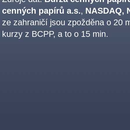
cenných papírů a.s.
,
NASDAQ, N
ze zahraničí jsou zpožděna o 20 m
kurzy z BCPP, a to o 15 min.