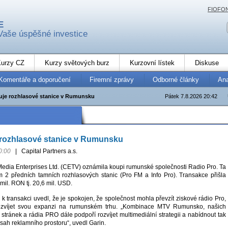
FIOFO
E
Vaše úspěšné investice
urzy CZ
Kurzy světových burz
Kurzovní lístek
Diskuse
Komentáře a doporučení
Firemní zprávy
Odborné články
An
je rozhlasové stanice v Rumunsku
Pátek 7.8.2026 20:42
rozhlasové stanice v Rumunsku
0:00
|
Capital Partners a.s.
edia Enterprises Ltd. (CETV) oznámila koupi rumunské společnosti Radio Pro. Ta
em 2 předních tamních rozhlasových stanic (Pro FM a Info Pro). Transakce přišla
mil. RON tj. 20,6 mil. USD.
 transakci uvedl, že je spokojen, že společnost mohla převzít ziskové rádio Pro,
ozvíjet svou expanzi na rumunském trhu. „Kombinace MTV Rumunsko, našich
tránek a rádia PRO dále podpoří rozvíjet multimediální strategii a nabídnout tak
zsah reklamního prostoru“, uvedl Garin.