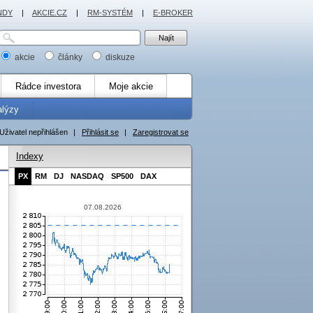
NDY
|
AKCIE.CZ
|
RM-SYSTÉM
|
E-BROKER
akcie
články
diskuze
Rádce investora
Moje akcie
alýzy
Uživatel nepřihlášen
|
Přihlásit se
|
Zaregistrovat se
Indexy
PX
RM
DJ
NASDAQ
SP500
DAX
07.08.2026