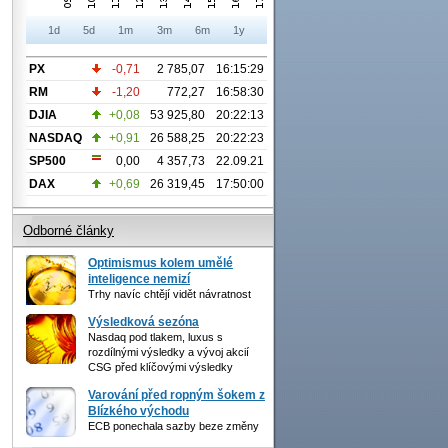
1d
5d
1m
3m
6m
1y
PX
-0,71
2 785,07
16:15:29
RM
-1,20
772,27
16:58:30
DJIA
+0,08
53 925,80
20:22:13
NASDAQ
+0,91
26 588,25
20:22:23
SP500
0,00
4 357,73
22.09.21
DAX
+0,69
26 319,45
17:50:00
Odborné články
Optimismus kolem umělé
inteligence nemizí
Trhy navíc chtějí vidět návratnost
Výsledková sezóna
Nasdaq pod tlakem, luxus s
rozdílnými výsledky a vývoj akcií
CSG před klíčovými výsledky
Varování před ropným šokem z
Blízkého východu
ECB ponechala sazby beze změny