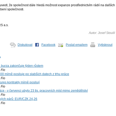
vedl, že společnost dále hledá možnost expanze prostřednictvím rádií na dalších
obení společnosti.
 a.s.
Autor: Josef Stoulil
Diskutovat
Facebook
Poslat emailem
Vytisknout
y
á burza zakončuje týden růstem
Fio
00 mírně posiluje po slabších datech z trhu práce
Fio
ures kontrakty mírně posilují
Fio
ce - v červenci ubylo 23 tis. pracovních míst mimo zemědělství
Fio
vých párů: EUR/CZK 24,26
Fio