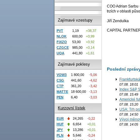
COO Adrian Sarbu u
trzích v oblasti půs
Zajímavé vzestupy
Jiří Zendulka
CAPITAL PARTNERS
PVT
1,19
+38,37
NLOK
600,00
+3,99
FIXZO
53,00
+3,92
CZGCE
985,00
+3,14
UQA
441,80
+1,61
Zajímavé poklesy
Poslední zpráv
VOW3
1 800,00
-5,06
Frankfurtsk
CSG
441,60
-4,62
07.08. 18:01
CTP
361,20
-3,42
Index S&P 5
MATTE
18 600,00
-3,13
07.08. 15:49
PEN
6,40
-3,03
Americké fut
07.08. 15:20
Kurzovní lístek
USA: Trh prá
07.08. 14:50
EUR
24,265
-0,22
Vývoj měno
HUF
6,654
+0,01
07.08. 14:05
JPY
13,286
+0,01
PLN
5,646
-0,24