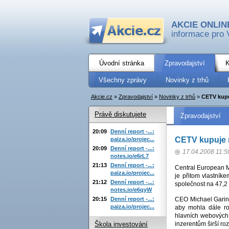
AKCIE ONLIN
informace pro 
Úvodní stránka
Zpravodajství
K
Všechny zprávy
Novinky z trhů
Akcie.cz
»
Zpravodajství
»
Novinky z trhů
»
CETV kupu
Právě diskutujete
Zpravodajství
20:09
Denní report -...:
CETV kupuje 
paiza.io/projec...
20:09
Denní report -...:
17.04.2008 11:5
notes.io/e6rL7
21:13
Denní report -...:
Central European M
paiza.io/projec...
je přitom vlastník
21:12
Denní report -...:
společnost na 47,2 
notes.io/e6qyW
20:15
Denní report -...:
CEO Michael Garin k
paiza.io/projec...
aby mohla dále r
hlavních webových s
inzerentům širší ro
Škola investování