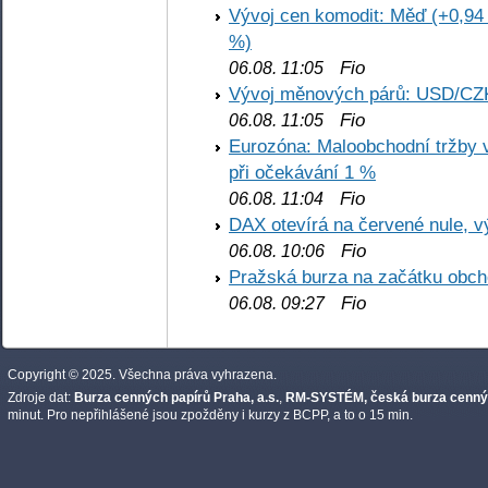
Vývoj cen komodit: Měď (+0,94 
%)
Fio
06.08. 11:05
Vývoj měnových párů: USD/CZ
Fio
06.08. 11:05
Eurozóna: Maloobchodní tržby 
při očekávání 1 %
Fio
06.08. 11:04
DAX otevírá na červené nule, v
Fio
06.08. 10:06
Pražská burza na začátku obch
Fio
06.08. 09:27
Copyright © 2025. Všechna práva vyhrazena.
Zdroje dat:
Burza cenných papírů Praha, a.s.
,
RM-SYSTÉM, česká burza cennýc
minut. Pro nepřihlášené jsou zpožděny i kurzy z BCPP, a to o 15 min.