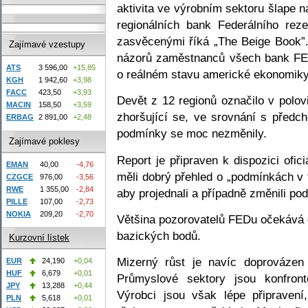
aktivita ve výrobním sektoru šlape 
regionálních bank Federálního re
zasvěcenými říká „The Beige Book”.
Zajímavé vzestupy
názorů zaměstnanců všech bank F
ATS
3 596,00
+15,85
o reálném stavu americké ekonomiky
KGH
1 942,60
+3,98
FACC
423,50
+3,93
Devět z 12 regionů označilo v pol
MACIN
158,50
+3,59
zhoršující se, ve srovnání s předc
ERBAG
2 891,00
+2,48
podmínky se moc nezměnily.
Zajímavé poklesy
Report je připraven k dispozici ofi
EMAN
40,00
-4,76
měli dobrý přehled o „podmínkách v 
CZGCE
976,00
-3,56
RWE
1 355,00
-2,84
aby projednali a případně změnili po
PILLE
107,00
-2,73
NOKIA
209,20
-2,70
Většina pozorovatelů FEDu očekává 
bazických bodů.
Kurzovní lístek
Mizerný růst je navíc doprovázen z
EUR
24,190
+0,04
HUF
6,679
+0,01
Průmyslové sektory jsou konfron
JPY
13,288
+0,44
Výrobci jsou však lépe připravení
PLN
5,618
+0,01