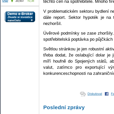
těchto cen na spotřebitele. Mnoho fir
USD
20,937
+0,38
V problematickém sektoru bydlení n
dále report. Sektor hypoték je na
nezhoršil.
Úvěrové podmínky se zase zhoršily.
spotřebitelská poptávka po půjčkách
Světlou stránkou je jen robustní akt
třeba dodat, že oslabující dolar je 
míří houfně do Spojených států, a
valut, zatímco pro exportující vý
konkurenceschopnosti na zahraničníc
Diskutovat
F
Poslední zprávy