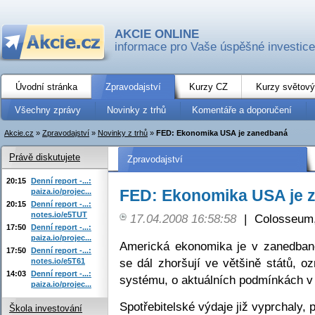
AKCIE ONLINE
informace pro Vaše úspěšné investice
Úvodní stránka
Zpravodajství
Kurzy CZ
Kurzy světový
Všechny zprávy
Novinky z trhů
Komentáře a doporučení
Akcie.cz
»
Zpravodajství
»
Novinky z trhů
»
FED: Ekonomika USA je zanedbaná
Právě diskutujete
Zpravodajství
20:15
Denní report -...:
FED: Ekonomika USA je 
paiza.io/projec...
20:15
Denní report -...:
notes.io/e5TUT
17.04.2008 16:58:58
|
Colosseum,
17:50
Denní report -...:
paiza.io/projec...
Americká ekonomika je v zanedba
17:50
Denní report -...:
se dál zhoršují ve většině států, o
notes.io/e5T61
14:03
Denní report -...:
systému, o aktuálních podmínkách v
paiza.io/projec...
Spotřebitelské výdaje již vyprchaly,
Škola investování