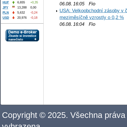
HUF
6,655
+0,35
Fio
06.08. 16:05
JPY
13,288
0,00
USA: Velkoobchodní zásoby v č
PLN
5,632
-0,24
meziměsíčně vzrostly o 0,2 %
USD
20,976
-0,18
Fio
06.08. 16:04
Copyright © 2025. Všechna práva
vyhrazena.