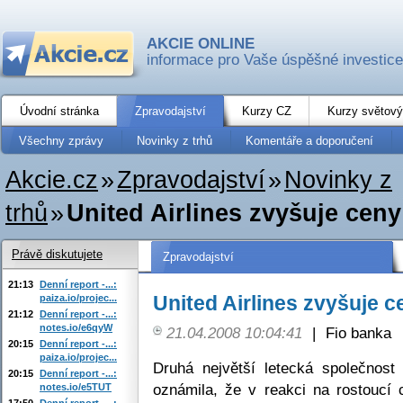
AKCIE ONLINE
informace pro Vaše úspěšné investice
Úvodní stránka
Zpravodajství
Kurzy CZ
Kurzy světový
Všechny zprávy
Novinky z trhů
Komentáře a doporučení
Akcie.cz
»
Zpravodajství
»
Novinky z
trhů
»
United Airlines zvyšuje ceny
Právě diskutujete
Zpravodajství
21:13
Denní report -...:
United Airlines zvyšuje c
paiza.io/projec...
21:12
Denní report -...:
notes.io/e6qyW
21.04.2008 10:04:41
|
Fio banka
20:15
Denní report -...:
paiza.io/projec...
Druhá největší letecká společnost
20:15
Denní report -...:
oznámila, že v reakci na rostoucí
notes.io/e5TUT
17:50
Denní report -...: