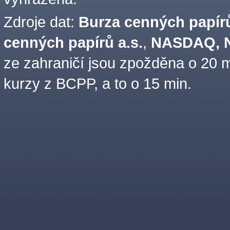
Zdroje dat:
Burza cenných papírů
cenných papírů a.s.
,
NASDAQ, N
ze zahraničí jsou zpožděna o 20 m
kurzy z BCPP, a to o 15 min.