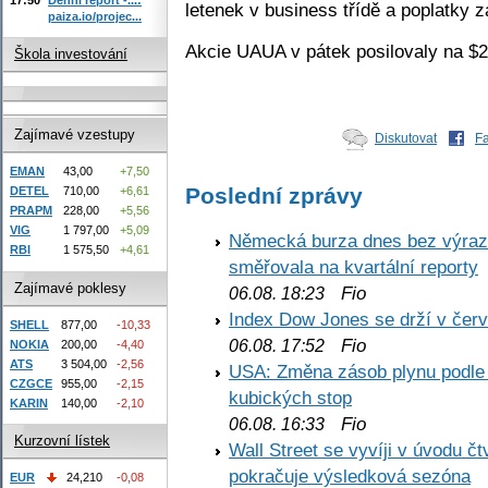
letenek v business třídě a poplatky 
paiza.io/projec...
Akcie UAUA v pátek posilovaly na $2
Škola investování
Zajímavé vzestupy
Diskutovat
F
EMAN
43,00
+7,50
Poslední zprávy
DETEL
710,00
+6,61
PRAPM
228,00
+5,56
VIG
1 797,00
+5,09
Německá burza dnes bez výrazn
RBI
1 575,50
+4,61
směřovala na kvartální reporty
Zajímavé poklesy
Fio
06.08. 18:23
Index Dow Jones se drží v čer
SHELL
877,00
-10,33
Fio
06.08. 17:52
NOKIA
200,00
-4,40
ATS
3 504,00
-2,56
USA: Změna zásob plynu podle E
CZGCE
955,00
-2,15
kubických stop
KARIN
140,00
-2,10
Fio
06.08. 16:33
Kurzovní lístek
Wall Street se vyvíji v úvodu 
pokračuje výsledková sezóna
EUR
24,210
-0,08