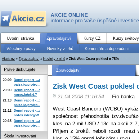
AKCIE ONLINE
informace pro Vaše úspěšné investice
Úvodní stránka
Zpravodajství
Kurzy CZ
Kurzy světový
Všechny zprávy
Novinky z trhů
Komentáře a doporučení
Akcie.cz
»
Zpravodajství
»
Novinky z trhů
»
Zisk West Coast poklesl o 75%
Právě diskutujete
Zpravodajství
20:09
Denní report -...:
Zisk West Coast poklesl
paiza.io/projec...
20:09
Denní report -...:
notes.io/e6rL7
21.04.2008 11:16:54
|
Fio banka
21:13
Denní report -...:
paiza.io/projec...
West Coast Bancorp (WCBO) vykáza
21:12
Denní report -...:
společnost přehodnotila tzv.dvoufá
notes.io/e6qyW
20:15
Denní report -...:
klesl na 2 mil USD / 13c na akcii z 7
paiza.io/projec...
Příjem z úroků, neboli rozdíl mezi
Škola investování
klesl o 15% oproti loňskému roku.