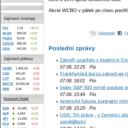
Akcie WCBO v pátek po closu posílil
Zajímavé vzestupy
PVT
1,19
+38,37
Diskutovat
F
NLOK
600,00
+3,99
FIXZO
53,00
+3,92
CZGCE
985,00
+3,14
Poslední zprávy
UQA
441,80
+1,61
Zajímavé poklesy
Zámoří uzavřelo v kladných č
Fio
07.08. 22:25
VOW3
1 800,00
-5,06
Frankfurtská burza zakončuje 
CSG
441,60
-4,62
CTP
361,20
-3,42
Fio
07.08. 18:01
MATTE
18 600,00
-3,13
Index S&P 500 mírně posiluje p
PEN
6,40
-3,03
Fio
07.08. 15:49
Kurzovní lístek
Americké futures kontrakty mírn
Fio
07.08. 15:20
EUR
24,265
-0,22
HUF
6,654
+0,01
USA: Trh práce - v červenci ub
JPY
13,286
+0,01
zemědělství
PLN
5,646
-0,24