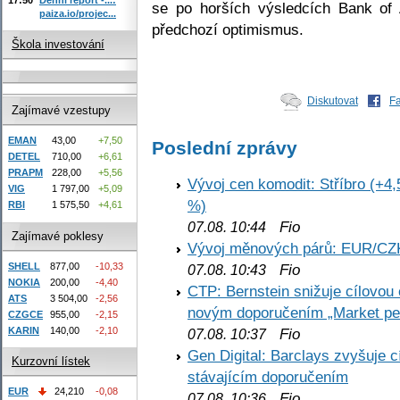
se po horších výsledcích Bank of 
paiza.io/projec...
předchozí optimismus.
Škola investování
Diskutovat
F
Zajímavé vzestupy
EMAN
43,00
+7,50
Poslední zprávy
DETEL
710,00
+6,61
PRAPM
228,00
+5,56
Vývoj cen komodit: Stříbro (+4,
VIG
1 797,00
+5,09
%)
RBI
1 575,50
+4,61
Fio
07.08. 10:44
Zajímavé poklesy
Vývoj měnových párů: EUR/CZ
SHELL
877,00
-10,33
Fio
07.08. 10:43
NOKIA
200,00
-4,40
CTP: Bernstein snižuje cílovo
ATS
3 504,00
-2,56
novým doporučením „Market pe
CZGCE
955,00
-2,15
KARIN
140,00
-2,10
Fio
07.08. 10:37
Gen Digital: Barclays zvyšuje
Kurzovní lístek
stávajícím doporučením
EUR
24,210
-0,08
Fio
07.08. 10:36