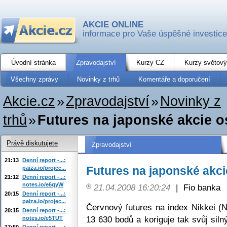
AKCIE ONLINE
informace pro Vaše úspěšné investice
Úvodní stránka
Zpravodajství
Kurzy CZ
Kurzy světový
Všechny zprávy
Novinky z trhů
Komentáře a doporučení
Akcie.cz
»
Zpravodajství
»
Novinky z
trhů
»
Futures na japonské akcie o
Právě diskutujete
Zpravodajství
21:13
Denní report -...:
Futures na japonské akci
paiza.io/projec...
21:12
Denní report -...:
notes.io/e6qyW
21.04.2008 16:20:24
|
Fio banka
20:15
Denní report -...:
paiza.io/projec...
Červnový futures na index Nikkei (
20:15
Denní report -...:
13 630 bodů a koriguje tak svůj sil
notes.io/e5TUT
17:50
Denní report -...: