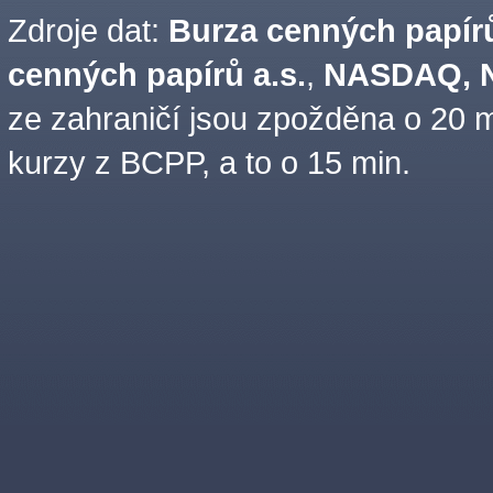
Zdroje dat:
Burza cenných papírů
cenných papírů a.s.
,
NASDAQ, N
ze zahraničí jsou zpožděna o 20 m
kurzy z BCPP, a to o 15 min.