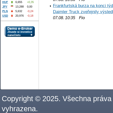
HUF
6,655
+0,35
Frankfurtská burza na konci týd
JPY
13,288
0,00
Daimler Truck zveřejnily výsle
PLN
5,632
-0,24
USD
20,976
-0,18
Fio
07.08. 10:35
Copyright © 2025. Všechna práva
vyhrazena.