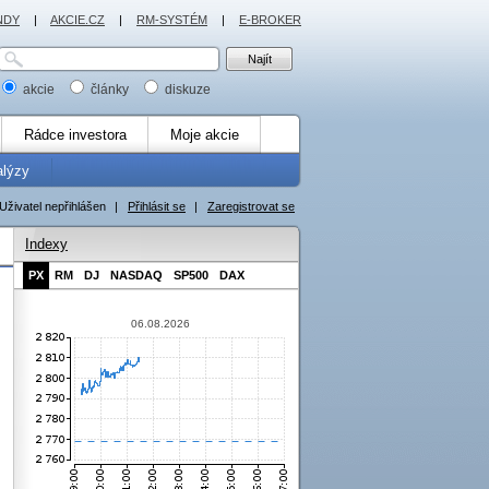
NDY
|
AKCIE.CZ
|
RM-SYSTÉM
|
E-BROKER
akcie
články
diskuze
Rádce investora
Moje akcie
alýzy
Uživatel nepřihlášen
|
Přihlásit se
|
Zaregistrovat se
Indexy
PX
RM
DJ
NASDAQ
SP500
DAX
06.08.2026