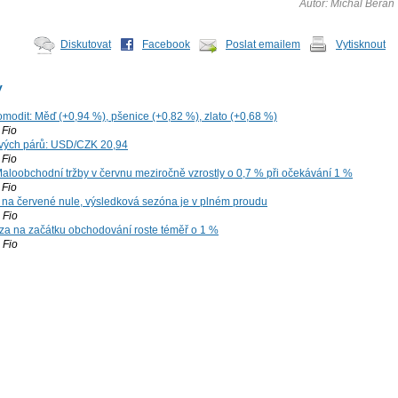
Autor: Michal Beran
Diskutovat
Facebook
Poslat emailem
Vytisknout
y
omodit: Měď (+0,94 %), pšenice (+0,82 %), zlato (+0,68 %)
Fio
vých párů: USD/CZK 20,94
Fio
aloobchodní tržby v červnu meziročně vzrostly o 0,7 % při očekávání 1 %
Fio
 na červené nule, výsledková sezóna je v plném proudu
Fio
za na začátku obchodování roste téměř o 1 %
Fio