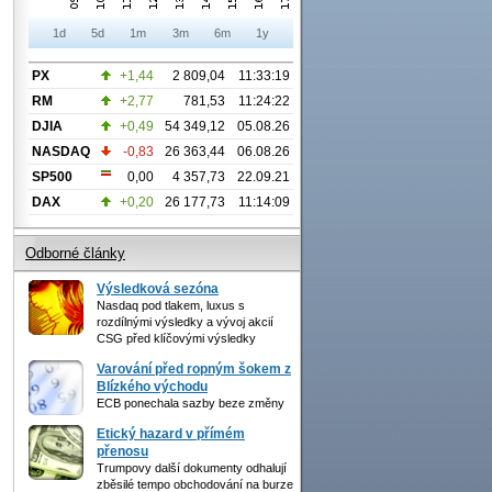
1d
5d
1m
3m
6m
1y
PX
+1,44
2 809,04
11:33:19
RM
+2,77
781,53
11:24:22
DJIA
+0,49
54 349,12
05.08.26
NASDAQ
-0,83
26 363,44
06.08.26
SP500
0,00
4 357,73
22.09.21
DAX
+0,20
26 177,73
11:14:09
Odborné články
Výsledková sezóna
Nasdaq pod tlakem, luxus s
rozdílnými výsledky a vývoj akcií
CSG před klíčovými výsledky
Varování před ropným šokem z
Blízkého východu
ECB ponechala sazby beze změny
Etický hazard v přímém
přenosu
Trumpovy další dokumenty odhalují
zběsilé tempo obchodování na burze