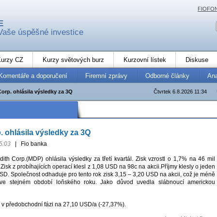
FIOFO
E
Vaše úspěšné investice
urzy CZ
Kurzy světových burz
Kurzovní lístek
Diskuse
Komentáře a doporučení
Firemní zprávy
Odborné články
An
orp. ohlásila výsledky za 3Q
Čtvrtek 6.8.2026 11:34
. ohlásila výsledky za 3Q
5:03
|
Fio banka
ith Corp.(MDP) ohlásila výsledky za třetí kvartál. Zisk vzrostl o 1,7% na 46 mil
 Zisk z probíhajících operací klesl z 1,08 USD na 98c na akcii.Příjmy klesly o jeden
SD. Společnost odhaduje pro tento rok zisk 3,15 – 3,20 USD na akcii, což je méně
ve stejném období loňského roku. Jako důvod uvedla slábnoucí americkou
 v předobchodní fázi na 27,10 USD/a (-27,37%).