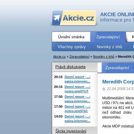
AKCIE ONLIN
informace pro 
Úvodní stránka
Zpravodajství
K
Všechny zprávy
Novinky z trhů
Akcie.cz
»
Zpravodajství
»
Novinky z trhů
»
Meredith C
Právě diskutujete
Zpravodajství
20:15
Denní report -...:
Meredith Corp
paiza.io/projec...
20:15
Denní report -...:
22.04.2008 14:5
notes.io/e5TUT
17:50
Denní report -...:
Multimediální Mered
paiza.io/projec...
USD / 97c na akcii.
17:50
Denní report -...:
milion na 401 mil U
notes.io/e5T61
než odhad zisku 
14:03
Denní report -...:
ekonomiku.
paiza.io/projec...
Akcie MDP oslabují
Škola investování