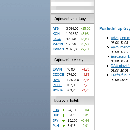
Zajímavé vzestupy
Poslední zpráv
ATS
3 596,00
+15,85
KGH
1 942,60
+3,98
Vývoj cen k
FACC
423,50
+3,93
06.08. 11:05
MACIN
158,50
+3,59
Vývoj měno
ERBAG
2 891,00
+2,48
06.08. 11:05
Eurozóna: M
Zajímavé poklesy
06.08. 11:04
DAX otevírá
EMAN
40,00
-4,76
06.08. 10:06
CZGCE
976,00
-3,56
Pražská bur
06.08. 09:27
RWE
1 355,00
-2,84
PILLE
107,00
-2,73
NOKIA
209,20
-2,70
Kurzovní lístek
EUR
24,190
+0,04
HUF
6,679
+0,01
JPY
13,288
+0,44
PLN
5,618
+0,01