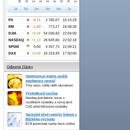
1d
5d
1m
3m
6m
1y
PX
-0,71
2 785,07
16:15:29
RM
-1,20
772,27
16:58:30
DJIA
+0,28
54 036,93
22:04:00
NASDAQ
+1,13
26 645,60
22:02:18
SP500
0,00
4 357,73
22.09.21
DAX
+0,69
26 319,45
17:50:00
Odborné články
Optimismus kolem umělé
inteligence nemizí
Trhy navíc chtějí vidět návratnost
Výsledková sezóna
Nasdaq pod tlakem, luxus s
rozdílnými výsledky a vývoj akcií
CSG před klíčovými výsledky
Varování před ropným šokem z
Blízkého východu
ECB ponechala sazby beze změny