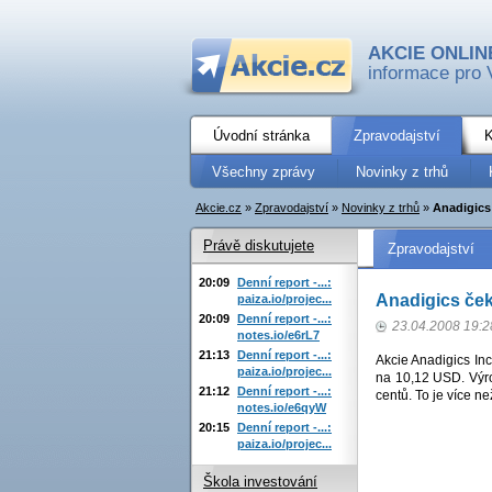
AKCIE ONLIN
informace pro 
Úvodní stránka
Zpravodajství
K
Všechny zprávy
Novinky z trhů
Akcie.cz
»
Zpravodajství
»
Novinky z trhů
»
Anadigics 
Právě diskutujete
Zpravodajství
20:09
Denní report -...:
Anadigics ček
paiza.io/projec...
20:09
Denní report -...:
23.04.2008 19:2
notes.io/e6rL7
21:13
Denní report -...:
Akcie Anadigics Inc
paiza.io/projec...
na 10,12 USD. Výro
21:12
Denní report -...:
centů. To je více n
notes.io/e6qyW
20:15
Denní report -...:
paiza.io/projec...
Škola investování