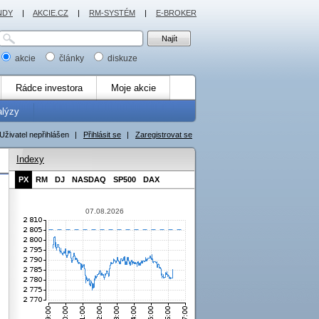
NDY
|
AKCIE.CZ
|
RM-SYSTÉM
|
E-BROKER
akcie
články
diskuze
Rádce investora
Moje akcie
alýzy
Uživatel nepřihlášen
|
Přihlásit se
|
Zaregistrovat se
Indexy
PX
RM
DJ
NASDAQ
SP500
DAX
07.08.2026