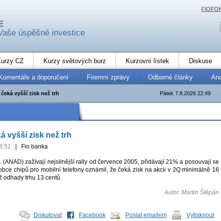
FIOFO
E
Vaše úspěšné investice
urzy CZ
Kurzy světových burz
Kurzovní lístek
Diskuse
Komentáře a doporučení
Firemní zprávy
Odborné články
An
čeká vyšší zisk než trh
Pátek 7.8.2026 22:49
á vyšší zisk než trh
8:51
|
Fio banka
. (ANAD) zažívají nejsilnější rally od července 2005, přidávají 21% a posouvají se
bce chipů pro mobilní telefony oznámil, že čeká zisk na akcii v 2Q minimálně 16
ež odhady trhu 13 centů.
Autor: Martin Štěpán
Diskutovat
Facebook
Poslat emailem
Vytisknout