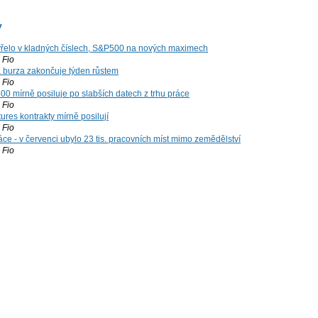
y
řelo v kladných číslech, S&P500 na nových maximech
Fio
á burza zakončuje týden růstem
Fio
00 mírně posiluje po slabších datech z trhu práce
Fio
ures kontrakty mírně posilují
Fio
ce - v červenci ubylo 23 tis. pracovních míst mimo zemědělství
Fio