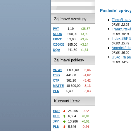
Poslední zpráv
Zajímavé vzestupy
Zámoří uzav
07.08. 22:25
PVT
1,19
+38,37
Frankfurtsk
NLOK
600,00
+3,99
07.08. 18:01
Index S&P 5
FIXZO
53,00
+3,92
07.08. 15:49
CZGCE
985,00
+3,14
Americké fut
UQA
441,80
+1,61
07.08. 15:20
USA: Trh prá
Zajímavé poklesy
07.08. 14:50
VOW3
1 800,00
-5,06
CSG
441,60
-4,62
CTP
361,20
-3,42
MATTE
18 600,00
-3,13
PEN
6,40
-3,03
Kurzovní lístek
EUR
24,265
-0,22
HUF
6,654
+0,01
JPY
13,286
+0,01
PLN
5,646
-0,24