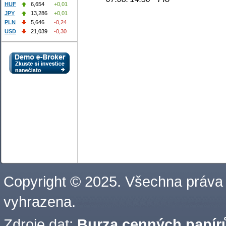
HUF
6,654
+0,01
JPY
13,286
+0,01
PLN
5,646
-0,24
USD
21,039
-0,30
Copyright © 2025. Všechna práva
vyhrazena.
Zdroje dat:
Burza cenných papírů