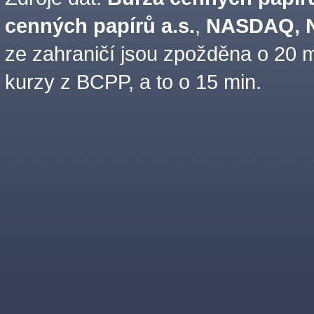
cenných papírů a.s.
,
NASDAQ, N
ze zahraničí jsou zpožděna o 20 m
kurzy z BCPP, a to o 15 min.