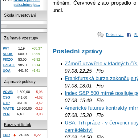
měnám. Červnové zlato propadlo o
paiza.io/projec...
unci.
Škola investování
Diskutovat
F
Zajímavé vzestupy
PVT
1,19
+38,37
Poslední zprávy
NLOK
600,00
+3,99
FIXZO
53,00
+3,92
Zámoří uzavřelo v kladných č
CZGCE
985,00
+3,14
Fio
07.08. 22:25
UQA
441,80
+1,61
Frankfurtská burza zakončuje 
Zajímavé poklesy
Fio
07.08. 18:01
VOW3
1 800,00
-5,06
Index S&P 500 mírně posiluje p
CSG
441,60
-4,62
Fio
07.08. 15:49
CTP
361,20
-3,42
Americké futures kontrakty mírn
MATTE
18 600,00
-3,13
PEN
6,40
-3,03
Fio
07.08. 15:20
USA: Trh práce - v červenci ub
Kurzovní lístek
zemědělství
EUR
24,265
-0,22
Fio
07.08. 14:50