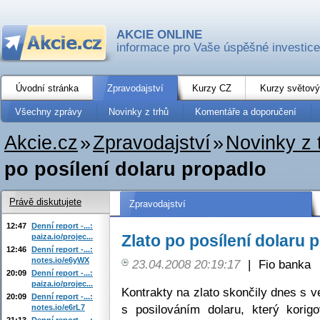
AKCIE ONLINE
informace pro Vaše úspěšné investice
Úvodní stránka
Zpravodajství
Kurzy CZ
Kurzy světový
Všechny zprávy
Novinky z trhů
Komentáře a doporučení
Akcie.cz
»
Zpravodajství
»
Novinky z 
po posílení dolaru propadlo
Právě diskutujete
Zpravodajství
12:47
Denní report -...:
Zlato po posílení dolaru 
paiza.io/projec...
12:46
Denní report -...:
notes.io/e6yWX
23.04.2008 20:19:17
|
Fio banka
20:09
Denní report -...:
paiza.io/projec...
Kontrakty na zlato skončily dnes s v
20:09
Denní report -...:
s posilováním dolaru, který korig
notes.io/e6rL7
21:13
Denní report -...: