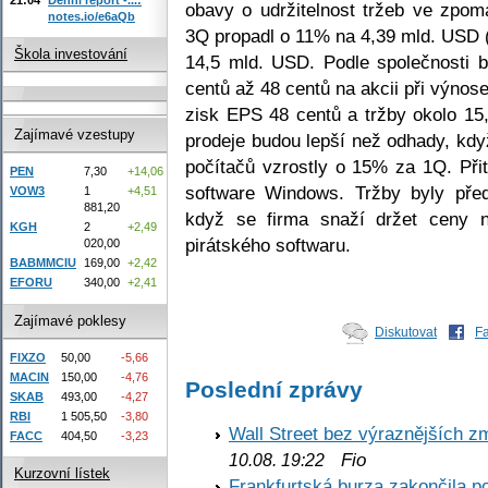
obavy o udržitelnost tržeb ve zpom
notes.io/e6aQb
3Q propadl o 11% na 4,39 mld. USD (
Škola investování
14,5 mld. USD. Podle společnosti b
centů až 48 centů na akcii při výnos
zisk EPS 48 centů a tržby okolo 15,
Zajímavé vzestupy
prodeje budou lepší než odhady, kdy
počítačů vzrostly o 15% za 1Q. Př
PEN
7,30
+14,06
software Windows. Tržby byly pře
VOW3
1
+4,51
881,20
když se firma snaží držet ceny ní
KGH
2
+2,49
pirátského softwaru.
020,00
BABMMCIU
169,00
+2,42
EFORU
340,00
+2,41
Zajímavé poklesy
Diskutovat
F
FIXZO
50,00
-5,66
MACIN
150,00
-4,76
Poslední zprávy
SKAB
493,00
-4,27
RBI
1 505,50
-3,80
Wall Street bez výraznějších z
FACC
404,50
-3,23
Fio
10.08. 19:22
Kurzovní lístek
Frankfurtská burza zakončila p