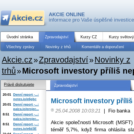
AKCIE ONLINE
informace pro Vaše úspěšné investice
Úvodní stránka
Zpravodajství
Kurzy CZ
Kurzy světový
Všechny zprávy
Novinky z trhů
Komentáře a doporučení
Akcie.cz
»
Zpravodajství
»
Novinky z
trhů
»
Microsoft investory příliš ne
Právě diskutujete
Zpravodajství
20:01
Denní report -...:
Microsoft investory příliš
notes.io/e6gbc
20:01
Denní report -...:
paiza.io/projec...
25.04.2008 10:03:21
|
Fio banka
8:51
Denní report -...:
paiza.io/projec...
Akcie společnosti Microsoft (MSFT)
8:51
Denní report -...:
téměř 5,7%, když firma ohlásila sl
notes.io/e6d3E
21:04
Denní report -...: