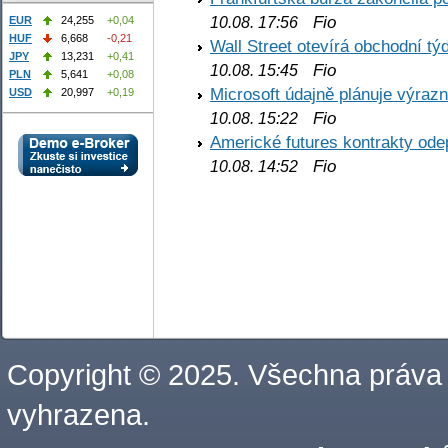
Fio
EUR
24,255
+0,04
10.08. 17:56
HUF
6,668
-0,21
Wall Street otevírá obchodní t
JPY
13,231
+0,41
Fio
10.08. 15:45
PLN
5,641
+0,08
Microsoft údajně plánuje výrazn
USD
20,997
+0,19
Fio
10.08. 15:22
Americké futures kontrakty odep
Fio
10.08. 14:52
Copyright © 2025. Všechna práva
vyhrazena.