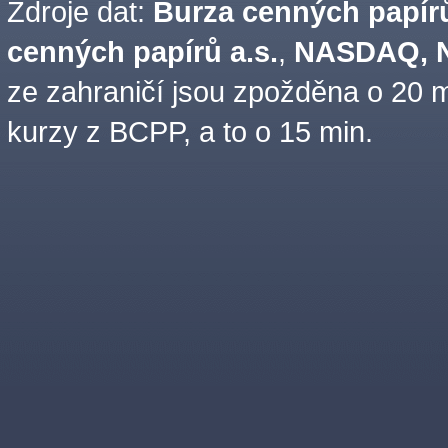
Zdroje dat:
Burza cenných papírů
cenných papírů a.s.
,
NASDAQ, N
ze zahraničí jsou zpožděna o 20 m
kurzy z BCPP, a to o 15 min.