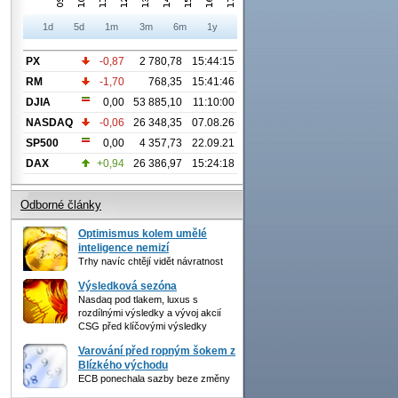
1d
5d
1m
3m
6m
1y
PX
-0,87
2 780,78
15:44:15
RM
-1,70
768,35
15:41:46
DJIA
0,00
53 885,10
11:10:00
NASDAQ
-0,06
26 348,35
07.08.26
SP500
0,00
4 357,73
22.09.21
DAX
+0,94
26 386,97
15:24:18
Odborné články
Optimismus kolem umělé
inteligence nemizí
Trhy navíc chtějí vidět návratnost
Výsledková sezóna
Nasdaq pod tlakem, luxus s
rozdílnými výsledky a vývoj akcií
CSG před klíčovými výsledky
Varování před ropným šokem z
Blízkého východu
ECB ponechala sazby beze změny