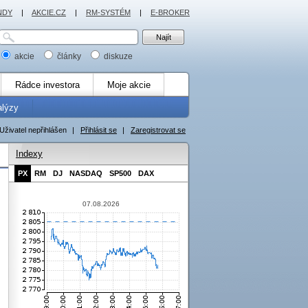
NDY
|
AKCIE.CZ
|
RM-SYSTÉM
|
E-BROKER
akcie
články
diskuze
Rádce investora
Moje akcie
alýzy
Uživatel nepřihlášen
|
Přihlásit se
|
Zaregistrovat se
Indexy
PX
RM
DJ
NASDAQ
SP500
DAX
07.08.2026