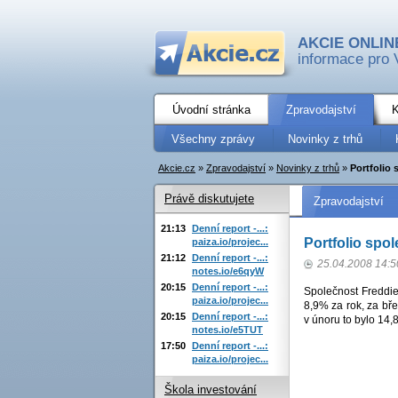
AKCIE ONLIN
informace pro 
Úvodní stránka
Zpravodajství
K
Všechny zprávy
Novinky z trhů
Akcie.cz
»
Zpravodajství
»
Novinky z trhů
»
Portfolio
Právě diskutujete
Zpravodajství
21:13
Denní report -...:
Portfolio spo
paiza.io/projec...
21:12
Denní report -...:
25.04.2008 14:5
notes.io/e6qyW
20:15
Denní report -...:
Společnost Freddie
paiza.io/projec...
8,9% za rok, za bř
20:15
Denní report -...:
v únoru to bylo 14,
notes.io/e5TUT
17:50
Denní report -...:
paiza.io/projec...
Škola investování