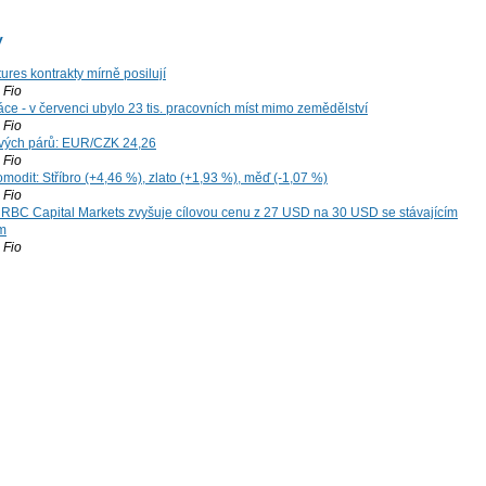
y
ures kontrakty mírně posilují
Fio
ce - v červenci ubylo 23 tis. pracovních míst mimo zemědělství
Fio
vých párů: EUR/CZK 24,26
Fio
modit: Stříbro (+4,46 %), zlato (+1,93 %), měď (-1,07 %)
Fio
: RBC Capital Markets zvyšuje cílovou cenu z 27 USD na 30 USD se stávajícím
m
Fio