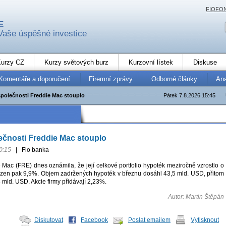
FIOFO
E
Vaše úspěšné investice
urzy CZ
Kurzy světových burz
Kurzovní lístek
Diskuse
Komentáře a doporučení
Firemní zprávy
Odborné články
An
 společnosti Freddie Mac stouplo
Pátek 7.8.2026 15:45
lečnosti Freddie Mac stouplo
0:15
|
Fio banka
 Mac (FRE) dnes oznámila, že její celkové portfolio hypoték meziročně vzrostlo o
ezen pak 9,9%. Objem zadržených hypoték v březnu dosáhl 43,5 mld. USD, přitom
8 mld. USD. Akcie firmy přidávají 2,23%.
Autor: Martin Štěpán
Diskutovat
Facebook
Poslat emailem
Vytisknout