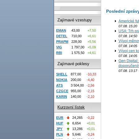
Poslední zpráv
Zajímavé vzestupy
Americké fut
07.08. 15:20
EMAN
43,00
+7,50
USA: Trh prá
DETEL
710,00
+6,61
07.08. 14:50
Vývoj měno
PRAPM
228,00
+5,56
07.08. 14:05
VIG
1 797,00
+5,09
Vývoj cen ko
RBI
1 575,50
+4,61
07.08. 14:05
Gen Digital
Zajímavé poklesy
doporučení
07.08. 13:17
SHELL
877,00
-10,33
NOKIA
200,00
-4,40
ATS
3 504,00
-2,56
CZGCE
955,00
-2,15
KARIN
140,00
-2,10
Kurzovní lístek
EUR
24,265
-0,22
HUF
6,654
+0,01
JPY
13,286
+0,01
PLN
5,646
-0,24