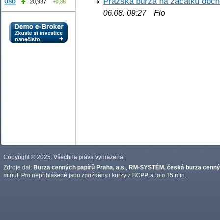
Pražská burza na začátku obch
USD
20,937
+0,38
Fio
06.08. 09:27
Copyright © 2025. Všechna práva vyhrazena.
Zdroje dat:
Burza cenných papírů Praha, a.s.
,
RM-SYSTÉM, česká burza cennýc
minut. Pro nepřihlášené jsou zpožděny i kurzy z BCPP, a to o 15 min.