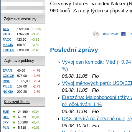
Červnový futures na index Nikkei (
960 bodů. Za celý týden si připsal z
Zajímavé vzestupy
ATS
3 596,00
+15,85
Diskutovat
F
KGH
1 942,60
+3,98
FACC
423,50
+3,93
MACIN
158,50
+3,59
Poslední zprávy
ERBAG
2 891,00
+2,48
Zajímavé poklesy
Vývoj cen komodit: Měď (+0,94 
%)
EMAN
40,00
-4,76
Fio
06.08. 11:05
CZGCE
976,00
-3,56
RWE
1 355,00
-2,84
Vývoj měnových párů: USD/CZ
PILLE
107,00
-2,73
Fio
06.08. 11:05
NOKIA
209,20
-2,70
Eurozóna: Maloobchodní tržby 
Kurzovní lístek
při očekávání 1 %
Fio
06.08. 11:04
EUR
24,190
+0,04
HUF
6,679
+0,01
DAX otevírá na červené nule, v
JPY
13,288
+0,44
Fio
06.08. 10:06
PLN
5,618
+0,01