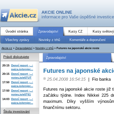
AKCIE ONLINE
informace pro Vaše úspěšné investice
Úvodní stránka
Zpravodajství
Kurzy CZ
Kurzy světový
Všechny zprávy
Novinky z trhů
Komentáře a doporučení
Akcie.cz
»
Zpravodajství
»
Novinky z trhů
»
Futures na japonské akcie roste
Právě diskutujete
Zpravodajství
20:15
Denní report -...:
Futures na japonské akci
paiza.io/projec...
20:15
Denní report -...:
notes.io/e5TUT
25.04.2008 16:54:15
|
Fio banka
17:50
Denní report -...:
paiza.io/projec...
Futures na japonské akcie roste již 
17:50
Denní report -...:
začátku týdne. Index Nikkei 225 
notes.io/e5T61
14:03
Denní report -...:
maximum. Díky vyšším výnosům
paiza.io/projec...
finančnímu sektoru.
Škola investování