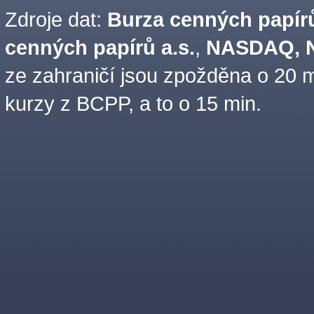
Zdroje dat:
Burza cenných papírů
cenných papírů a.s.
,
NASDAQ, N
ze zahraničí jsou zpožděna o 20 m
kurzy z BCPP, a to o 15 min.