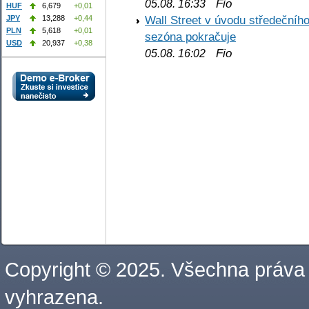
Fio
05.08. 16:33
HUF
6,679
+0,01
Wall Street v úvodu středečníh
JPY
13,288
+0,44
PLN
5,618
+0,01
sezóna pokračuje
USD
20,937
+0,38
Fio
05.08. 16:02
Copyright © 2025. Všechna práva
vyhrazena.