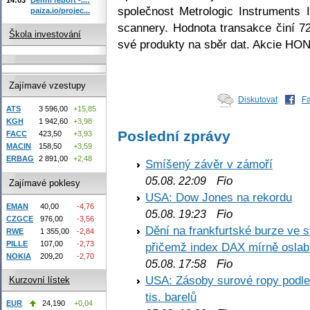
společnost Metrologic Instruments I
paiza.io/projec...
scannery. Hodnota transakce činí 7
Škola investování
své produkty na sběr dat. Akcie HO
Zajímavé vzestupy
Diskutovat
F
ATS
3 596,00
+15,85
KGH
1 942,60
+3,98
Poslední zprávy
FACC
423,50
+3,93
MACIN
158,50
+3,59
ERBAG
2 891,00
+2,48
Smíšený závěr v zámoří
Fio
05.08. 22:09
Zajímavé poklesy
USA: Dow Jones na rekordu
EMAN
40,00
-4,76
Fio
05.08. 19:23
CZGCE
976,00
-3,56
Dění na frankfurtské burze ve s
RWE
1 355,00
-2,84
PILLE
107,00
-2,73
přičemž index DAX mírně oslabi
NOKIA
209,20
-2,70
Fio
05.08. 17:58
USA: Zásoby surové ropy podle 
Kurzovní lístek
tis. barelů
EUR
24,190
+0,04