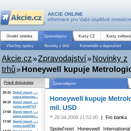
AKCIE ONLINE
informace pro Vaše úspěšné investice
Úvodní stránka
Zpravodajství
Kurzy CZ
Kurzy světový
Všechny zprávy
Novinky z trhů
Komentáře a doporučení
Akcie.cz
»
Zpravodajství
»
Novinky z
trhů
»
Honeywell kupuje Metrologic
Právě diskutujete
Zpravodajství
20:15
Denní report -...:
Honeywell kupuje Metrolo
paiza.io/projec...
20:15
Denní report -...:
mil. USD
notes.io/e5TUT
17:50
Denní report -...:
paiza.io/projec...
29.04.2008 11:51:00
|
Fio banka
17:50
Denní report -...:
notes.io/e5T61
Společnost Honeywell Internation
14:03
Denní report -...: