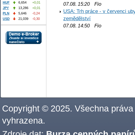
HUF
6,654
+0,01
Fio
07.08. 15:20
JPY
13,286
+0,01
USA: Trh práce - v červenci ub
PLN
5,646
-0,24
zemědělství
USD
21,039
-0,30
Fio
07.08. 14:50
Copyright © 2025. Všechna práva
vyhrazena.
Zdroje dat:
Burza cenných papírů