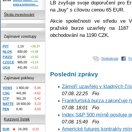
LB zvyšuje svoje doporučení pro E
paiza.io/projec...
na „buy“ s cílovou cenou 65 EUR.
Škola investování
Akcie společnosti ve středu ve 
pražské burze uzavřely na 1187
obchodování na 1190 CZK.
Zajímavé vzestupy
PVT
1,19
+38,37
NLOK
600,00
+3,99
FIXZO
53,00
+3,92
Diskutovat
F
CZGCE
985,00
+3,14
UQA
441,80
+1,61
Poslední zprávy
Zajímavé poklesy
Zámoří uzavřelo v kladných č
VOW3
1 800,00
-5,06
Fio
07.08. 22:25
CSG
441,60
-4,62
CTP
361,20
-3,42
Frankfurtská burza zakončuje 
MATTE
18 600,00
-3,13
Fio
07.08. 18:01
PEN
6,40
-3,03
Index S&P 500 mírně posiluje p
Kurzovní lístek
Fio
07.08. 15:49
Americké futures kontrakty mírn
EUR
24,265
-0,22