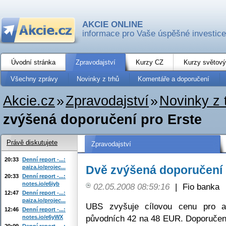
AKCIE ONLINE
informace pro Vaše úspěšné investice
Úvodní stránka
Zpravodajství
Kurzy CZ
Kurzy světový
Všechny zprávy
Novinky z trhů
Komentáře a doporučení
Akcie.cz
»
Zpravodajství
»
Novinky z 
zvýšená doporučení pro Erste
Právě diskutujete
Zpravodajství
20:33
Denní report -...:
Dvě zvýšená doporučení 
paiza.io/projec...
20:33
Denní report -...:
notes.io/e6iyb
02.05.2008 08:59:16
|
Fio banka
12:47
Denní report -...:
paiza.io/projec...
UBS zvyšuje cílovou cenu pro 
12:46
Denní report -...:
původních 42 na 48 EUR. Doporučení
notes.io/e6yWX
20:09
Denní report -...: