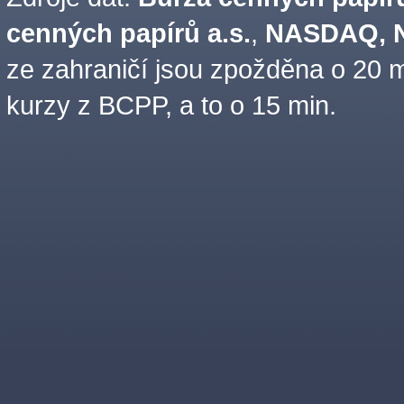
cenných papírů a.s.
,
NASDAQ, N
ze zahraničí jsou zpožděna o 20 m
kurzy z BCPP, a to o 15 min.