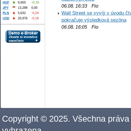
HUF
6,655
+0,35
Fio
06.08. 16:33
JPY
13,288
0,00
Wall Street se vyvíji v úvodu 
PLN
5,632
-0,24
USD
20,976
-0,18
pokračuje výsledková sezóna
Fio
06.08. 16:05
Copyright © 2025. Všechna práva
vyhrazena.