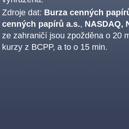
Zdroje dat:
Burza cenných papírů
cenných papírů a.s.
,
NASDAQ, N
ze zahraničí jsou zpožděna o 20 m
kurzy z BCPP, a to o 15 min.