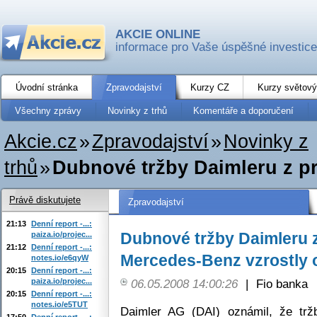
AKCIE ONLINE
informace pro Vaše úspěšné investice
Úvodní stránka
Zpravodajství
Kurzy CZ
Kurzy světový
Všechny zprávy
Novinky z trhů
Komentáře a doporučení
Akcie.cz
»
Zpravodajství
»
Novinky z
trhů
»
Dubnové tržby Daimleru z pr
Právě diskutujete
Zpravodajství
21:13
Denní report -...:
Dubnové tržby Daimleru 
paiza.io/projec...
21:12
Denní report -...:
Mercedes-Benz vzrostly 
notes.io/e6qyW
20:15
Denní report -...:
paiza.io/projec...
06.05.2008 14:00:26
|
Fio banka
20:15
Denní report -...:
notes.io/e5TUT
Daimler AG (DAI) oznámil, že tr
17:50
Denní report -...: