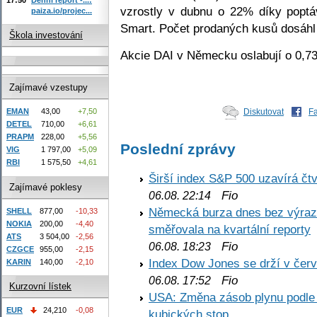
vzrostly v dubnu o 22% díky popt
paiza.io/projec...
Smart. Počet prodaných kusů dosáhl 
Škola investování
Akcie DAI v Německu oslabují o 0,7
Zajímavé vzestupy
EMAN
43,00
+7,50
Diskutovat
F
DETEL
710,00
+6,61
PRAPM
228,00
+5,56
Poslední zprávy
VIG
1 797,00
+5,09
RBI
1 575,50
+4,61
Širší index S&P 500 uzavírá čt
Zajímavé poklesy
Fio
06.08. 22:14
Německá burza dnes bez výrazn
SHELL
877,00
-10,33
NOKIA
200,00
-4,40
směřovala na kvartální reporty
ATS
3 504,00
-2,56
Fio
06.08. 18:23
CZGCE
955,00
-2,15
Index Dow Jones se drží v čer
KARIN
140,00
-2,10
Fio
06.08. 17:52
Kurzovní lístek
USA: Změna zásob plynu podle E
EUR
24,210
-0,08
kubických stop