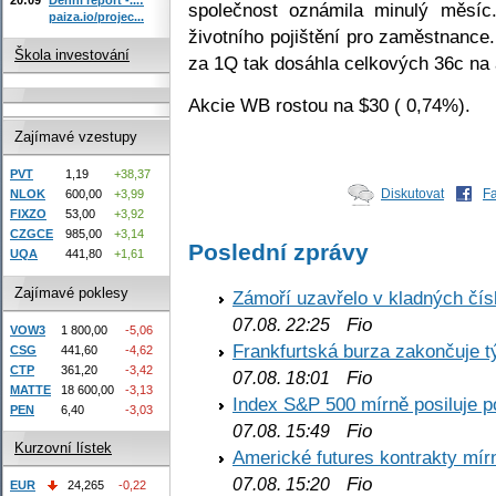
společnost oznámila minulý měsíc
paiza.io/projec...
životního pojištění pro zaměstnance.
Škola investování
za 1Q tak dosáhla celkových 36c na 
Akcie WB rostou na $30 ( 0,74%).
Zajímavé vzestupy
PVT
1,19
+38,37
Diskutovat
F
NLOK
600,00
+3,99
FIXZO
53,00
+3,92
CZGCE
985,00
+3,14
Poslední zprávy
UQA
441,80
+1,61
Zajímavé poklesy
Zámoří uzavřelo v kladných č
Fio
07.08. 22:25
VOW3
1 800,00
-5,06
Frankfurtská burza zakončuje 
CSG
441,60
-4,62
CTP
361,20
-3,42
Fio
07.08. 18:01
MATTE
18 600,00
-3,13
Index S&P 500 mírně posiluje p
PEN
6,40
-3,03
Fio
07.08. 15:49
Kurzovní lístek
Americké futures kontrakty mírn
Fio
07.08. 15:20
EUR
24,265
-0,22