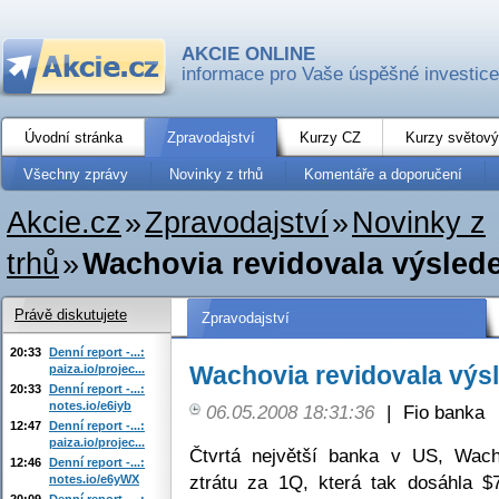
AKCIE ONLINE
informace pro Vaše úspěšné investice
Úvodní stránka
Zpravodajství
Kurzy CZ
Kurzy světový
Všechny zprávy
Novinky z trhů
Komentáře a doporučení
Akcie.cz
»
Zpravodajství
»
Novinky z
trhů
»
Wachovia revidovala výsled
Právě diskutujete
Zpravodajství
20:33
Denní report -...:
Wachovia revidovala výs
paiza.io/projec...
20:33
Denní report -...:
notes.io/e6iyb
06.05.2008 18:31:36
|
Fio banka
12:47
Denní report -...:
paiza.io/projec...
Čtvrtá největší banka v US, Wach
12:46
Denní report -...:
ztrátu za 1Q, která tak dosáhla 
notes.io/e6yWX
20:09
Denní report -...: