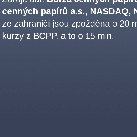
cenných papírů a.s.
,
NASDAQ, N
ze zahraničí jsou zpožděna o 20 m
kurzy z BCPP, a to o 15 min.