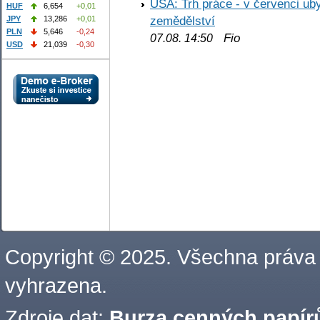
USA: Trh práce - v červenci ub
HUF
6,654
+0,01
zemědělství
JPY
13,286
+0,01
PLN
5,646
-0,24
Fio
07.08. 14:50
USD
21,039
-0,30
Copyright © 2025. Všechna práva
vyhrazena.
Zdroje dat:
Burza cenných papírů