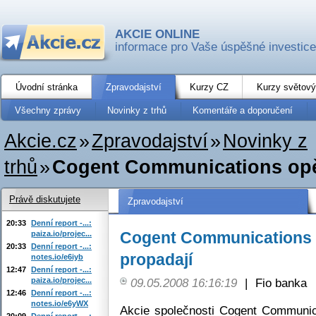
AKCIE ONLINE
informace pro Vaše úspěšné investice
Úvodní stránka
Zpravodajství
Kurzy CZ
Kurzy světový
Všechny zprávy
Novinky z trhů
Komentáře a doporučení
Akcie.cz
»
Zpravodajství
»
Novinky z
trhů
»
Cogent Communications opět 
Právě diskutujete
Zpravodajství
20:33
Denní report -...:
Cogent Communications op
paiza.io/projec...
20:33
Denní report -...:
propadají
notes.io/e6iyb
12:47
Denní report -...:
paiza.io/projec...
09.05.2008 16:16:19
|
Fio banka
12:46
Denní report -...:
notes.io/e6yWX
Akcie společnosti Cogent Communic
20:09
Denní report -...: