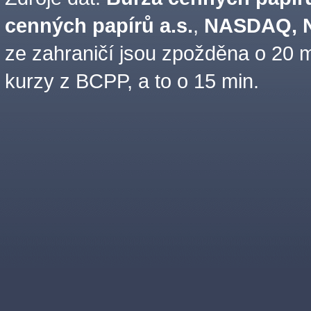
cenných papírů a.s.
,
NASDAQ, N
ze zahraničí jsou zpožděna o 20 m
kurzy z BCPP, a to o 15 min.