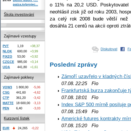
o 11% na 20,2 USD. Poskytovatel v
paiza.io/projec...
neohlásil zisk již od roku 2003, hosp
Škola investování
za celý rok 2008 bude větší než s
dosáhla 21 centů na akcii oproti ztrát
Zajímavé vzestupy
PVT
1,19
+38,37
Diskutovat
F
NLOK
600,00
+3,99
FIXZO
53,00
+3,92
CZGCE
985,00
+3,14
Poslední zprávy
UQA
441,80
+1,61
Zámoří uzavřelo v kladných č
Zajímavé poklesy
Fio
07.08. 22:25
VOW3
1 800,00
-5,06
Frankfurtská burza zakončuje 
CSG
441,60
-4,62
Fio
07.08. 18:01
CTP
361,20
-3,42
MATTE
18 600,00
-3,13
Index S&P 500 mírně posiluje p
PEN
6,40
-3,03
Fio
07.08. 15:49
Americké futures kontrakty mírn
Kurzovní lístek
Fio
07.08. 15:20
EUR
24,265
-0,22