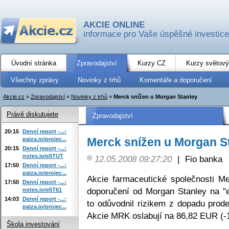
AKCIE ONLINE
informace pro Vaše úspěšné investice
Úvodní stránka
Zpravodajství
Kurzy CZ
Kurzy světový
Všechny zprávy
Novinky z trhů
Komentáře a doporučení
Akcie.cz
»
Zpravodajství
»
Novinky z trhů
»
Merck snížen u Morgan Stanley
Právě diskutujete
Zpravodajství
20:15
Denní report -...:
Merck snížen u Morgan S
paiza.io/projec...
20:15
Denní report -...:
notes.io/e5TUT
12.05.2008 09:27:20
|
Fio banka
17:50
Denní report -...:
paiza.io/projec...
Akcie farmaceutické společnosti 
17:50
Denní report -...:
doporučení od Morgan Stanley na "e
notes.io/e5T61
14:03
Denní report -...:
to odůvodnil rizikem z dopadu prode
paiza.io/projec...
Akcie MRK oslabují na 86,82 EUR (-
Škola investování