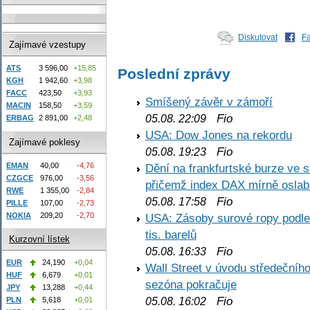
Diskutovat
F
Zajímavé vzestupy
ATS
3 596,00
+15,85
Poslední zprávy
KGH
1 942,60
+3,98
FACC
423,50
+3,93
Smíšený závěr v zámoří
MACIN
158,50
+3,59
Fio
05.08. 22:09
ERBAG
2 891,00
+2,48
USA: Dow Jones na rekordu
Zajímavé poklesy
Fio
05.08. 19:23
EMAN
40,00
-4,76
Dění na frankfurtské burze ve s
CZGCE
976,00
-3,56
přičemž index DAX mírně oslabi
RWE
1 355,00
-2,84
Fio
05.08. 17:58
PILLE
107,00
-2,73
NOKIA
209,20
-2,70
USA: Zásoby surové ropy podle 
tis. barelů
Kurzovní lístek
Fio
05.08. 16:33
EUR
24,190
+0,04
Wall Street v úvodu středečníh
HUF
6,679
+0,01
sezóna pokračuje
JPY
13,288
+0,44
Fio
PLN
5,618
+0,01
05.08. 16:02