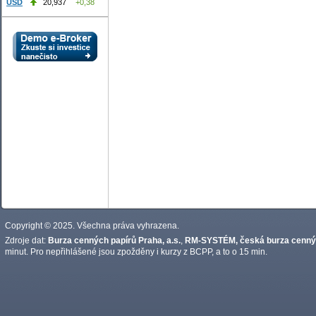
USD
20,937
+0,38
Copyright © 2025. Všechna práva vyhrazena.
Zdroje dat:
Burza cenných papírů Praha, a.s.
,
RM-SYSTÉM, česká burza cennýc
minut. Pro nepřihlášené jsou zpožděny i kurzy z BCPP, a to o 15 min.