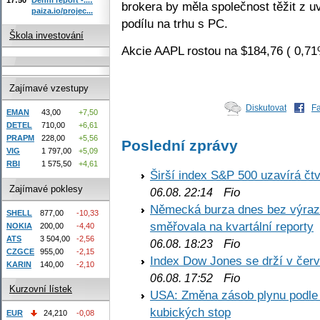
brokera by měla společnost těžit z u
paiza.io/projec...
podílu na trhu s PC.
Škola investování
Akcie AAPL rostou na $184,76 ( 0,71
Zajímavé vzestupy
Diskutovat
F
EMAN
43,00
+7,50
DETEL
710,00
+6,61
PRAPM
228,00
+5,56
Poslední zprávy
VIG
1 797,00
+5,09
RBI
1 575,50
+4,61
Širší index S&P 500 uzavírá čt
Zajímavé poklesy
Fio
06.08. 22:14
Německá burza dnes bez výrazn
SHELL
877,00
-10,33
směřovala na kvartální reporty
NOKIA
200,00
-4,40
ATS
3 504,00
-2,56
Fio
06.08. 18:23
CZGCE
955,00
-2,15
Index Dow Jones se drží v čer
KARIN
140,00
-2,10
Fio
06.08. 17:52
Kurzovní lístek
USA: Změna zásob plynu podle E
kubických stop
EUR
24,210
-0,08