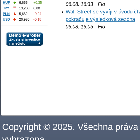
HUF
6,655
+0,35
Fio
06.08. 16:33
JPY
13,288
0,00
Wall Street se vyvíji v úvodu 
PLN
5,632
-0,24
pokračuje výsledková sezóna
USD
20,976
-0,18
Fio
06.08. 16:05
Copyright © 2025. Všechna práva
vyhrazena.