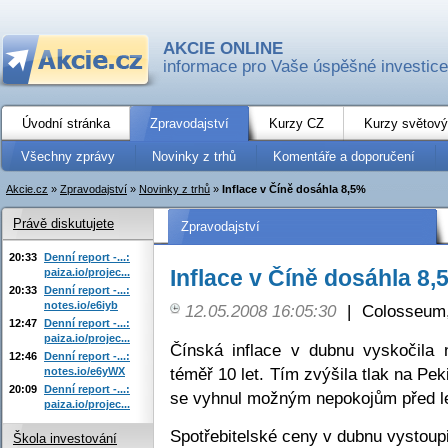
AKCIE ONLINE
informace pro Vaše úspěšné investice
Úvodní stránka
Zpravodajství
Kurzy CZ
Kurzy světový
Všechny zprávy
Novinky z trhů
Komentáře a doporučení
Akcie.cz
»
Zpravodajství
»
Novinky z trhů
»
Inflace v Číně dosáhla 8,5%
Právě diskutujete
Zpravodajství
20:33
Denní report -...:
Inflace v Číně dosáhla 8,
paiza.io/projec...
20:33
Denní report -...:
notes.io/e6iyb
12.05.2008 16:05:30
|
Colosseum,
12:47
Denní report -...:
paiza.io/projec...
Čínská inflace v dubnu vyskočila 
12:46
Denní report -...:
téměř 10 let. Tím zvýšila tlak na Pek
notes.io/e6yWX
20:09
Denní report -...:
se vyhnul možným nepokojům před le
paiza.io/projec...
Spotřebitelské ceny v dubnu vystoup
Škola investování