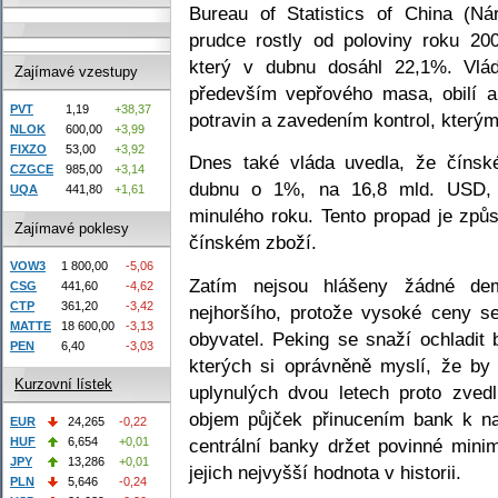
Bureau of Statistics of China (Ná
prudce rostly od poloviny roku 20
který v dubnu dosáhl 22,1%. Vlád
Zajímavé vzestupy
především vepřového masa, obilí a
PVT
1,19
+38,37
potravin a zavedením kontrol, kterým
NLOK
600,00
+3,99
FIXZO
53,00
+3,92
Dnes také vláda uvedla, že čínsk
CZGCE
985,00
+3,14
dubnu o 1%, na 16,8 mld. USD, o
UQA
441,80
+1,61
minulého roku. Tento propad je způ
Zajímavé poklesy
čínském zboží.
VOW3
1 800,00
-5,06
Zatím nejsou hlášeny žádné de
CSG
441,60
-4,62
CTP
361,20
-3,42
nejhoršího, protože vysoké ceny s
MATTE
18 600,00
-3,13
obyvatel. Peking se snaží ochladit
PEN
6,40
-3,03
kterých si oprávněně myslí, že by 
Kurzovní lístek
uplynulých dvou letech proto zved
objem půjček přinucením bank k n
EUR
24,265
-0,22
centrální banky držet povinné mini
HUF
6,654
+0,01
JPY
13,286
+0,01
jejich nejvyšší hodnota v historii.
PLN
5,646
-0,24