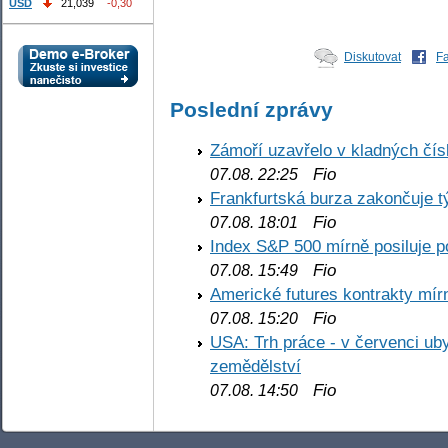
USD
21,039
-0,30
Diskutovat
F
Poslední zprávy
Zámoří uzavřelo v kladných č
Fio
07.08. 22:25
Frankfurtská burza zakončuje 
Fio
07.08. 18:01
Index S&P 500 mírně posiluje p
Fio
07.08. 15:49
Americké futures kontrakty mírn
Fio
07.08. 15:20
USA: Trh práce - v červenci ub
zemědělství
Fio
07.08. 14:50