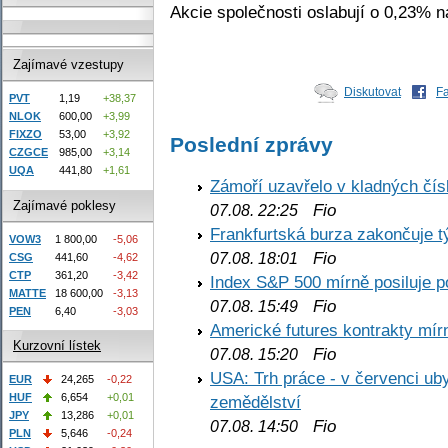
Akcie společnosti oslabují o 0,23% 
Zajímavé vzestupy
Diskutovat
F
PVT
1,19
+38,37
NLOK
600,00
+3,99
FIXZO
53,00
+3,92
Poslední zprávy
CZGCE
985,00
+3,14
UQA
441,80
+1,61
Zámoří uzavřelo v kladných č
Zajímavé poklesy
Fio
07.08. 22:25
Frankfurtská burza zakončuje 
VOW3
1 800,00
-5,06
Fio
07.08. 18:01
CSG
441,60
-4,62
CTP
361,20
-3,42
Index S&P 500 mírně posiluje p
MATTE
18 600,00
-3,13
Fio
07.08. 15:49
PEN
6,40
-3,03
Americké futures kontrakty mírn
Kurzovní lístek
Fio
07.08. 15:20
USA: Trh práce - v červenci ub
EUR
24,265
-0,22
HUF
6,654
+0,01
zemědělství
JPY
13,286
+0,01
Fio
07.08. 14:50
PLN
5,646
-0,24