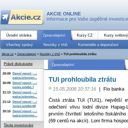
AKCIE ONLINE
informace pro Vaše úspěšné investice
Úvodní stránka
Zpravodajství
Kurzy CZ
Kurzy světový
Všechny zprávy
Novinky z trhů
Komentáře a doporučení
Akcie.cz
»
Zpravodajství
»
Novinky z trhů
»
TUI prohloubila ztrátu
Právě diskutujete
Zpravodajství
20:09
Denní report -...:
TUI prohloubila ztrátu
paiza.io/projec...
20:09
Denní report -...:
notes.io/e6rL7
15.05.2008 10:37:16
|
Fio banka
21:13
Denní report -...:
paiza.io/projec...
Čistá ztráta TUI (TUI1), největší 
21:12
Denní report -...:
odečtení vlivu lodní divize Hapag-
notes.io/e6qyW
20:15
Denní report -...:
prvním čtvrtletí letošního fiskálníh
paiza.io/projec...
(69 centů na akcii). Loni firma hospo
Škola investování