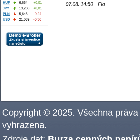
HUF
6,654
+0,01
Fio
07.08. 14:50
JPY
13,286
+0,01
PLN
5,646
-0,24
USD
21,039
-0,30
Copyright © 2025. Všechna práva
vyhrazena.
Zdroje dat:
Burza cenných papírů