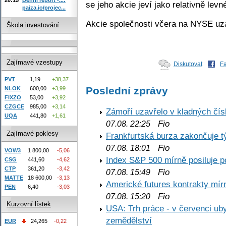
se jeho akcie jeví jako relativně levn
paiza.io/projec...
Akcie společnosti včera na NYSE uz
Škola investování
Zajímavé vzestupy
Diskutovat
F
PVT
1,19
+38,37
Poslední zprávy
NLOK
600,00
+3,99
FIXZO
53,00
+3,92
CZGCE
985,00
+3,14
Zámoří uzavřelo v kladných č
UQA
441,80
+1,61
Fio
07.08. 22:25
Zajímavé poklesy
Frankfurtská burza zakončuje 
Fio
07.08. 18:01
VOW3
1 800,00
-5,06
Index S&P 500 mírně posiluje p
CSG
441,60
-4,62
CTP
361,20
-3,42
Fio
07.08. 15:49
MATTE
18 600,00
-3,13
Americké futures kontrakty mírn
PEN
6,40
-3,03
Fio
07.08. 15:20
Kurzovní lístek
USA: Trh práce - v červenci ub
zemědělství
EUR
24,265
-0,22