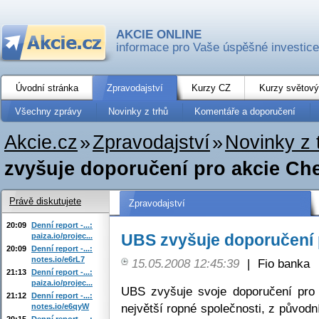
AKCIE ONLINE
informace pro Vaše úspěšné investice
Úvodní stránka
Zpravodajství
Kurzy CZ
Kurzy světový
Všechny zprávy
Novinky z trhů
Komentáře a doporučení
Akcie.cz
»
Zpravodajství
»
Novinky z 
zvyšuje doporučení pro akcie Ch
Právě diskutujete
Zpravodajství
20:09
Denní report -...:
UBS zvyšuje doporučení 
paiza.io/projec...
20:09
Denní report -...:
notes.io/e6rL7
15.05.2008 12:45:39
|
Fio banka
21:13
Denní report -...:
paiza.io/projec...
UBS zvyšuje svoje doporučení pro
21:12
Denní report -...:
největší ropné společnosti, z původn
notes.io/e6qyW
20:15
Denní report -...: