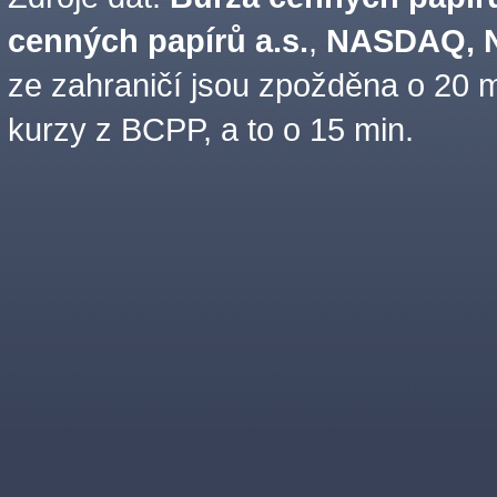
cenných papírů a.s.
,
NASDAQ, N
ze zahraničí jsou zpožděna o 20 m
kurzy z BCPP, a to o 15 min.