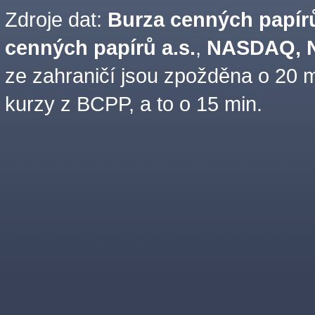
Zdroje dat:
Burza cenných papírů
cenných papírů a.s.
,
NASDAQ, N
ze zahraničí jsou zpožděna o 20 m
kurzy z BCPP, a to o 15 min.