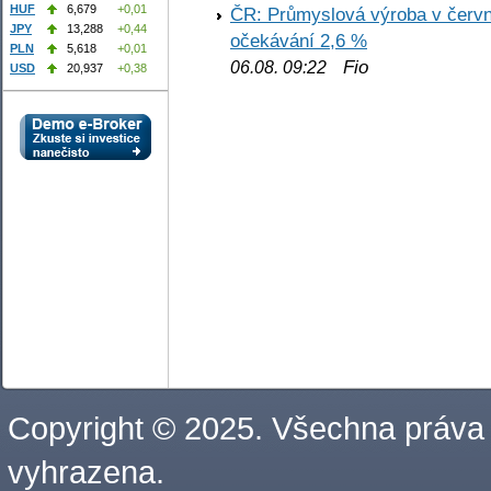
HUF
6,679
+0,01
ČR: Průmyslová výroba v červnu
JPY
13,288
+0,44
očekávání 2,6 %
PLN
5,618
+0,01
Fio
06.08. 09:22
USD
20,937
+0,38
Copyright © 2025. Všechna práva
vyhrazena.