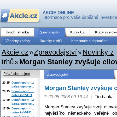
AKCIE ONLINE
informace pro Vaše úspěšné investice
Úvodní stránka
Zpravodajství
Kurzy CZ
Kurzy světový
Všechny zprávy
Novinky z trhů
Komentáře a doporučení
Akcie.cz
»
Zpravodajství
»
Novinky z
trhů
»
Morgan Stanley zvyšuje cíl
Právě diskutujete
Zpravodajství
20:15
Denní report -...:
Morgan Stanley zvyšuje 
paiza.io/projec...
20:15
Denní report -...:
notes.io/e5TUT
23.05.2008 09:16:44
|
Fio banka
17:50
Denní report -...:
paiza.io/projec...
Morgan Stanley zvyšuje svoji cílov
17:50
Denní report -...:
největšího německého veřejně ob
notes.io/e5T61
14:03
Denní report -...: