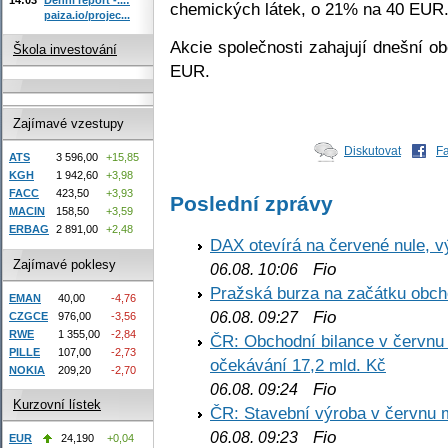
chemických látek, o 21% na 40 EUR
paiza.io/projec...
Akcie společnosti zahajují dnešní 
Škola investování
EUR.
Zajímavé vzestupy
Diskutovat
F
ATS
3 596,00
+15,85
KGH
1 942,60
+3,98
FACC
423,50
+3,93
Poslední zprávy
MACIN
158,50
+3,59
ERBAG
2 891,00
+2,48
DAX otevírá na červené nule, v
Zajímavé poklesy
Fio
06.08. 10:06
Pražská burza na začátku obch
EMAN
40,00
-4,76
Fio
06.08. 09:27
CZGCE
976,00
-3,56
RWE
1 355,00
-2,84
ČR: Obchodní bilance v červnu 
PILLE
107,00
-2,73
očekávání 17,2 mld. Kč
NOKIA
209,20
-2,70
Fio
06.08. 09:24
Kurzovní lístek
ČR: Stavební výroba v červnu m
Fio
06.08. 09:23
EUR
24,190
+0,04