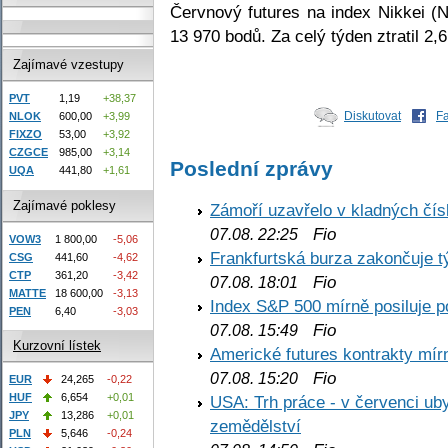
Červnový futures na index Nikkei (
13 970 bodů. Za celý týden ztratil 2,
Zajímavé vzestupy
PVT
1,19
+38,37
Diskutovat
F
NLOK
600,00
+3,99
FIXZO
53,00
+3,92
CZGCE
985,00
+3,14
Poslední zprávy
UQA
441,80
+1,61
Zajímavé poklesy
Zámoří uzavřelo v kladných č
Fio
07.08. 22:25
VOW3
1 800,00
-5,06
Frankfurtská burza zakončuje 
CSG
441,60
-4,62
CTP
361,20
-3,42
Fio
07.08. 18:01
MATTE
18 600,00
-3,13
Index S&P 500 mírně posiluje p
PEN
6,40
-3,03
Fio
07.08. 15:49
Kurzovní lístek
Americké futures kontrakty mírn
Fio
07.08. 15:20
EUR
24,265
-0,22
HUF
6,654
+0,01
USA: Trh práce - v červenci ub
JPY
13,286
+0,01
zemědělství
PLN
5,646
-0,24