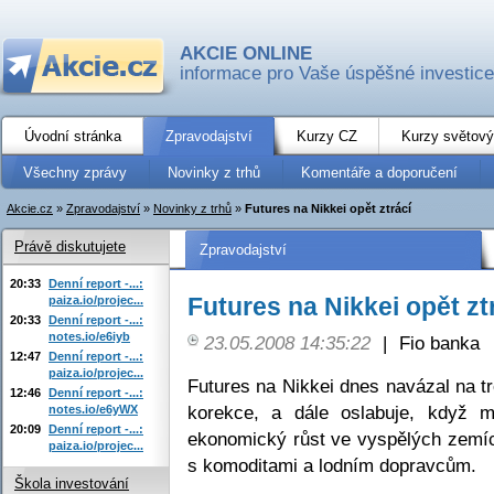
AKCIE ONLINE
informace pro Vaše úspěšné investice
Úvodní stránka
Zpravodajství
Kurzy CZ
Kurzy světový
Všechny zprávy
Novinky z trhů
Komentáře a doporučení
Akcie.cz
»
Zpravodajství
»
Novinky z trhů
»
Futures na Nikkei opět ztrácí
Právě diskutujete
Zpravodajství
20:33
Denní report -...:
Futures na Nikkei opět zt
paiza.io/projec...
20:33
Denní report -...:
notes.io/e6iyb
23.05.2008 14:35:22
|
Fio banka
12:47
Denní report -...:
paiza.io/projec...
Futures na Nikkei dnes navázal na tr
12:46
Denní report -...:
korekce, a dále oslabuje, když m
notes.io/e6yWX
20:09
Denní report -...:
ekonomický růst ve vyspělých zemí
paiza.io/projec...
s komoditami a lodním dopravcům.
Škola investování