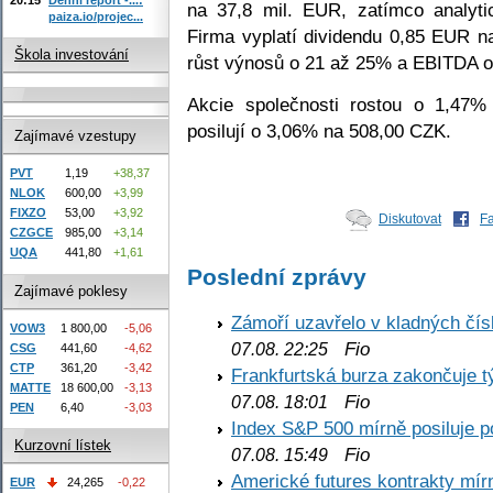
na 37,8 mil. EUR, zatímco analyti
paiza.io/projec...
Firma vyplatí dividendu 0,85 EUR n
Škola investování
růst výnosů o 21 až 25% a EBITDA o
Akcie společnosti rostou o 1,4
posilují o 3,06% na 508,00 CZK.
Zajímavé vzestupy
PVT
1,19
+38,37
NLOK
600,00
+3,99
FIXZO
53,00
+3,92
Diskutovat
F
CZGCE
985,00
+3,14
UQA
441,80
+1,61
Poslední zprávy
Zajímavé poklesy
Zámoří uzavřelo v kladných č
VOW3
1 800,00
-5,06
Fio
07.08. 22:25
CSG
441,60
-4,62
CTP
361,20
-3,42
Frankfurtská burza zakončuje 
MATTE
18 600,00
-3,13
Fio
07.08. 18:01
PEN
6,40
-3,03
Index S&P 500 mírně posiluje p
Kurzovní lístek
Fio
07.08. 15:49
Americké futures kontrakty mírn
EUR
24,265
-0,22