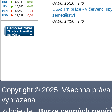
HUF
6,654
+0,01
Fio
07.08. 15:20
JPY
13,286
+0,01
USA: Trh práce - v červenci ub
PLN
5,646
-0,24
zemědělství
USD
21,039
-0,30
Fio
07.08. 14:50
Copyright © 2025. Všechna práva
vyhrazena.
Zdroje dat:
Burza cenných papírů