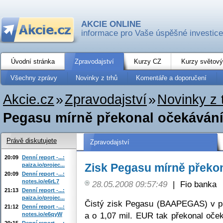
AKCIE ONLINE
informace pro Vaše úspěšné investice
Úvodní stránka
Zpravodajství
Kurzy CZ
Kurzy světový
Všechny zprávy
Novinky z trhů
Komentáře a doporučení
Akcie.cz
»
Zpravodajství
»
Novinky z 
Pegasu mírně překonal očekáván
Právě diskutujete
Zpravodajství
20:09
Denní report -...:
Zisk Pegasu mírně překo
paiza.io/projec...
20:09
Denní report -...:
notes.io/e6rL7
28.05.2008 09:57:49
|
Fio banka
21:13
Denní report -...:
paiza.io/projec...
Čistý zisk Pegasu (BAAPEGAS) v prv
21:12
Denní report -...:
a o 1,07 mil. EUR tak překonal oček
notes.io/e6qyW
20:15
Denní report -...: