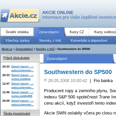
AKCIE ONLINE
informace pro Vaše úspěšné investice
Úvodní stránka
Zpravodajství
Kurzy CZ
Kurzy světový
Všechny zprávy
Novinky z trhů
Komentáře a doporučení
Akcie.cz
»
Zpravodajství
»
Novinky z trhů
»
Southwestern do SP500
Právě diskutujete
Zpravodajství
20:33
Denní report -...:
Southwestern do SP500
paiza.io/projec...
20:33
Denní report -...:
notes.io/e6iyb
28.05.2008 10:00:42
|
Fio banka
12:47
Denní report -...:
paiza.io/projec...
Producent ropy a zemního plynu, So
12:46
Denní report -...:
indexu S&P 500 společnost Trane In
notes.io/e6yWX
20:09
Denní report -...:
cenu akcií, když investoři tento index
paiza.io/projec...
Akcie SWN oslabily včera po closu 
Škola investování