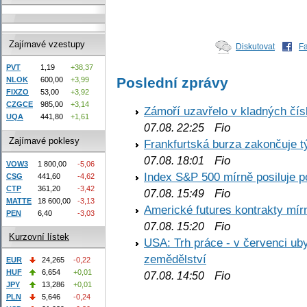
Zajímavé vzestupy
Diskutovat
F
PVT
1,19
+38,37
Poslední zprávy
NLOK
600,00
+3,99
FIXZO
53,00
+3,92
CZGCE
985,00
+3,14
Zámoří uzavřelo v kladných č
UQA
441,80
+1,61
Fio
07.08. 22:25
Zajímavé poklesy
Frankfurtská burza zakončuje 
Fio
07.08. 18:01
VOW3
1 800,00
-5,06
Index S&P 500 mírně posiluje p
CSG
441,60
-4,62
CTP
361,20
-3,42
Fio
07.08. 15:49
MATTE
18 600,00
-3,13
Americké futures kontrakty mírn
PEN
6,40
-3,03
Fio
07.08. 15:20
Kurzovní lístek
USA: Trh práce - v červenci ub
zemědělství
EUR
24,265
-0,22
HUF
6,654
+0,01
Fio
07.08. 14:50
JPY
13,286
+0,01
PLN
5,646
-0,24