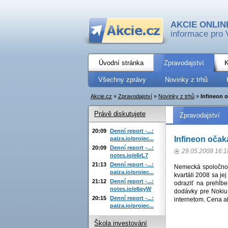
AKCIE ONLIN
informace pro 
Úvodní stránka
Zpravodajství
K
Všechny zprávy
Novinky z trhů
Akcie.cz
»
Zpravodajství
»
Novinky z trhů
»
Infineon o
Právě diskutujete
Zpravodajství
20:09
Denní report -...:
Infineon očak
paiza.io/projec...
20:09
Denní report -...:
29.05.2008 16:1
notes.io/e6rL7
21:13
Denní report -...:
Nemecká spoločnosť
paiza.io/projec...
kvartáli 2008 sa je
21:12
Denní report -...:
odraziť na prehĺbe
notes.io/e6qyW
dodávky pre Nokiu
20:15
Denní report -...:
internetom. Cena a
paiza.io/projec...
Škola investování