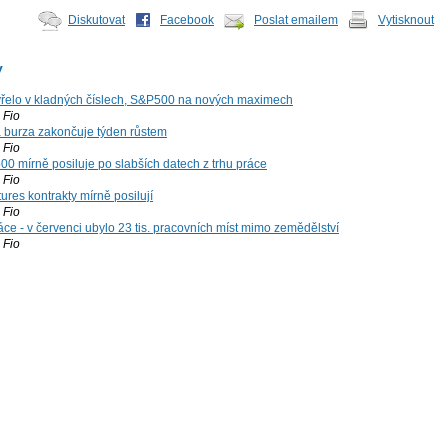
Diskutovat
Facebook
Poslat emailem
Vytisknout
y
řelo v kladných číslech, S&P500 na nových maximech
Fio
á burza zakončuje týden růstem
Fio
00 mírně posiluje po slabších datech z trhu práce
Fio
ures kontrakty mírně posilují
Fio
ce - v červenci ubylo 23 tis. pracovních míst mimo zemědělství
Fio