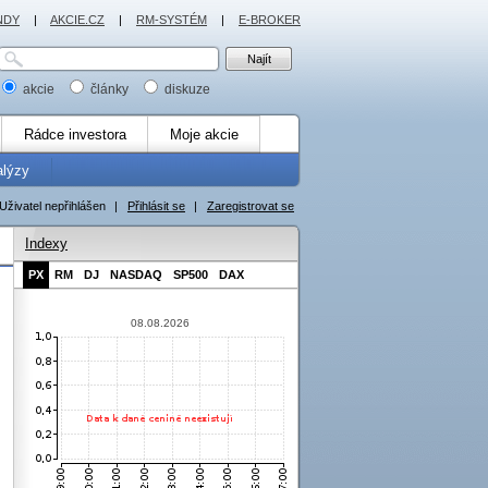
NDY
|
AKCIE.CZ
|
RM-SYSTÉM
|
E-BROKER
akcie
články
diskuze
Rádce investora
Moje akcie
alýzy
Uživatel nepřihlášen
|
Přihlásit se
|
Zaregistrovat se
Indexy
PX
RM
DJ
NASDAQ
SP500
DAX
08.08.2026