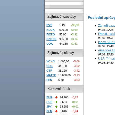
Zajímavé vzestupy
Poslední zpráv
PVT
1,19
+38,37
Zámoří uzav
NLOK
600,00
+3,99
07.08. 22:25
Frankfurtsk
FIXZO
53,00
+3,92
07.08. 18:01
CZGCE
985,00
+3,14
Index S&P 5
UQA
441,80
+1,61
07.08. 15:49
Americké fut
Zajímavé poklesy
07.08. 15:20
USA: Trh prá
VOW3
1 800,00
-5,06
07.08. 14:50
CSG
441,60
-4,62
CTP
361,20
-3,42
MATTE
18 600,00
-3,13
PEN
6,40
-3,03
Kurzovní lístek
EUR
24,265
-0,22
HUF
6,654
+0,01
JPY
13,286
+0,01
PLN
5,646
-0,24