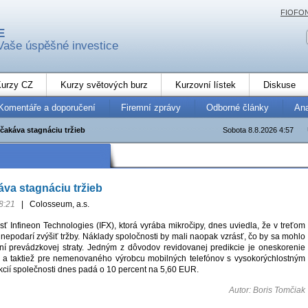
FIOFO
E
Vaše úspěšné investice
urzy CZ
Kurzy světových burz
Kurzovní lístek
Diskuse
Komentáře a doporučení
Firemní zprávy
Odborné články
An
čakáva stagnáciu tržieb
Sobota 8.8.2026 4:57
áva stagnáciu tržieb
8:21
|
Colosseum, a.s.
 Infineon Technologies (IFX), ktorá vyrába mikročipy, dnes uviedla, že v treťom
j nepodarí zvýšiť tržby. Náklady spoločnosti by mali naopak vzrásť, čo by sa mohlo
ní prevádzkovej straty. Jedným z dôvodov revidovanej predikcie je oneskorenie
 a taktiež pre nemenovaného výrobcu mobilných telefónov s vysokorýchlostným
kcií společnosti dnes padá o 10 percent na 5,60 EUR.
Autor: Boris Tomčiak