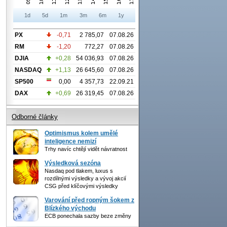
1d
5d
1m
3m
6m
1y
PX
-0,71
2 785,07
07.08.26
RM
-1,20
772,27
07.08.26
DJIA
+0,28
54 036,93
07.08.26
NASDAQ
+1,13
26 645,60
07.08.26
SP500
0,00
4 357,73
22.09.21
DAX
+0,69
26 319,45
07.08.26
Odborné články
Optimismus kolem umělé
inteligence nemizí
Trhy navíc chtějí vidět návratnost
Výsledková sezóna
Nasdaq pod tlakem, luxus s
rozdílnými výsledky a vývoj akcií
CSG před klíčovými výsledky
Varování před ropným šokem z
Blízkého východu
ECB ponechala sazby beze změny