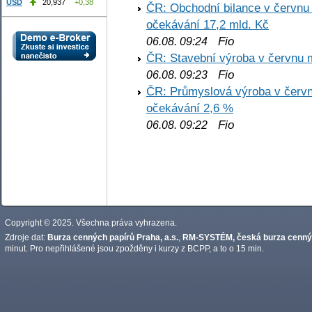
USD
20,937
+0,38
ČR: Obchodní bilance v červnu 
očekávání 17,2 mld. Kč
Fio
06.08. 09:24
ČR: Stavební výroba v červnu m
Fio
06.08. 09:23
ČR: Průmyslová výroba v červnu
očekávání 2,6 %
Fio
06.08. 09:22
Copyright © 2025. Všechna práva vyhrazena.
Zdroje dat:
Burza cenných papírů Praha, a.s.
,
RM-SYSTÉM, česká burza cennýc
minut. Pro nepřihlášené jsou zpožděny i kurzy z BCPP, a to o 15 min.