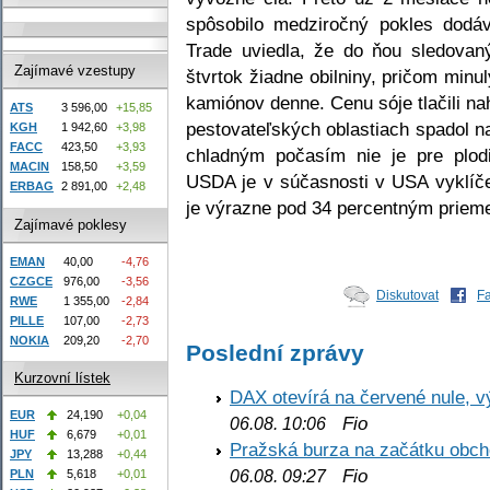
spôsobilo medziročný pokles dodá
Trade uviedla, že do ňou sledovaný
Zajímavé vzestupy
štvrtok žiadne obilniny, pričom minu
kamiónov denne. Cenu sóje tlačili na
ATS
3 596,00
+15,85
pestovateľských oblastiach spadol n
KGH
1 942,60
+3,98
FACC
423,50
+3,93
chladným počasím nie je pre plodi
MACIN
158,50
+3,59
USDA je v súčasnosti v USA vyklíče
ERBAG
2 891,00
+2,48
je výrazne pod 34 percentným prieme
Zajímavé poklesy
EMAN
40,00
-4,76
CZGCE
976,00
-3,56
Diskutovat
F
RWE
1 355,00
-2,84
PILLE
107,00
-2,73
NOKIA
209,20
-2,70
Poslední zprávy
Kurzovní lístek
DAX otevírá na červené nule, v
EUR
24,190
+0,04
Fio
06.08. 10:06
HUF
6,679
+0,01
Pražská burza na začátku obch
JPY
13,288
+0,44
Fio
PLN
5,618
+0,01
06.08. 09:27