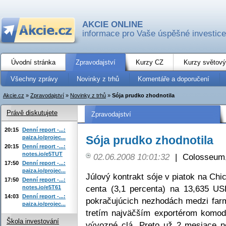
AKCIE ONLINE
informace pro Vaše úspěšné investice
Úvodní stránka
Zpravodajství
Kurzy CZ
Kurzy světový
Všechny zprávy
Novinky z trhů
Komentáře a doporučení
Akcie.cz
»
Zpravodajství
»
Novinky z trhů
»
Sója prudko zhodnotila
Právě diskutujete
Zpravodajství
20:15
Denní report -...:
Sója prudko zhodnotila
paiza.io/projec...
20:15
Denní report -...:
notes.io/e5TUT
02.06.2008 10:01:32
|
Colosseum,
17:50
Denní report -...:
paiza.io/projec...
Júlový kontrakt sóje v piatok na Chi
17:50
Denní report -...:
centa (3,1 percenta) na 13,635 US
notes.io/e5T61
14:03
Denní report -...:
pokračujúcich nezhodách medzi farm
paiza.io/projec...
tretím najväčším exportérom komod
Škola investování
vývozné clá. Preto už 2 mesiace ne