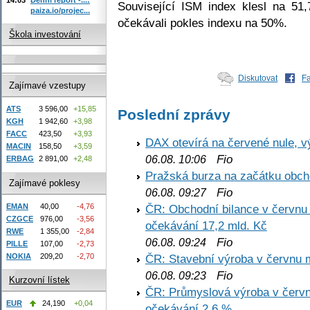
Související ISM index klesl na 
paiza.io/projec...
očekávali pokles indexu na 50%.
Škola investování
Diskutovat
F
Zajímavé vzestupy
ATS
3 596,00
+15,85
Poslední zprávy
KGH
1 942,60
+3,98
FACC
423,50
+3,93
DAX otevírá na červené nule, v
MACIN
158,50
+3,59
Fio
06.08. 10:06
ERBAG
2 891,00
+2,48
Pražská burza na začátku obch
Zajímavé poklesy
Fio
06.08. 09:27
EMAN
40,00
-4,76
ČR: Obchodní bilance v červnu 
CZGCE
976,00
-3,56
očekávání 17,2 mld. Kč
RWE
1 355,00
-2,84
Fio
06.08. 09:24
PILLE
107,00
-2,73
NOKIA
209,20
-2,70
ČR: Stavební výroba v červnu m
Fio
06.08. 09:23
Kurzovní lístek
ČR: Průmyslová výroba v červnu
EUR
24,190
+0,04
očekávání 2,6 %