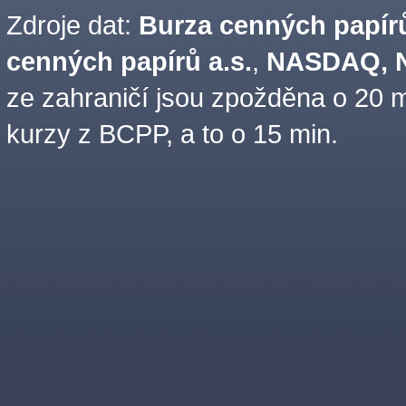
Zdroje dat:
Burza cenných papírů
cenných papírů a.s.
,
NASDAQ, N
ze zahraničí jsou zpožděna o 20 m
kurzy z BCPP, a to o 15 min.