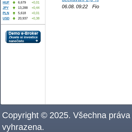
HUF
6,679
+0,01
Fio
06.08. 09:22
JPY
13,288
+0,44
PLN
5,618
+0,01
USD
20,937
+0,38
Copyright © 2025. Všechna práva
vyhrazena.