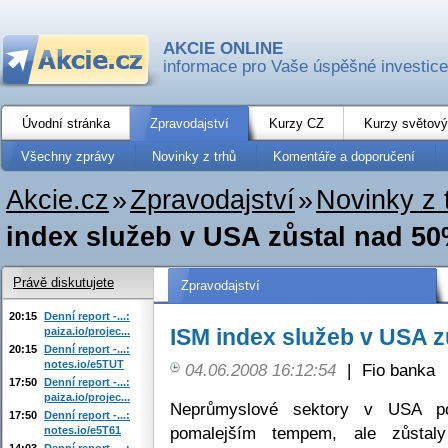
AKCIE ONLINE
informace pro Vaše úspěšné investice
Úvodní stránka
Zpravodajství
Kurzy CZ
Kurzy světový
Všechny zprávy
Novinky z trhů
Komentáře a doporučení
Akcie.cz
»
Zpravodajství
»
Novinky z 
index služeb v USA zůstal nad 5
Právě diskutujete
Zpravodajství
20:15
Denní report -...:
ISM index služeb v USA z
paiza.io/projec...
20:15
Denní report -...:
notes.io/e5TUT
04.06.2008 16:12:54
|
Fio banka
17:50
Denní report -...:
paiza.io/projec...
Neprůmyslové sektory v USA p
17:50
Denní report -...:
pomalejším tempem, ale zůstal
notes.io/e5T61
14:03
Denní report -...: