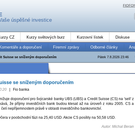
FIOFO
E
Vaše úspěšné investice
urzy CZ
Kurzy světových burz
Kurzovní lístek
Diskuse
Komentáře a doporučení
Firemní zprávy
Odborné články
An
it Suisse se sníženým doporučením
Pátek 7.8.2026 23:46
Suisse se sníženým doporučením
0:20
|
Fio banka
nižuje doporučení pro švýcarské banky UBS (UBS) a Credit Suisse (CS) na 'sell' z
kává, že příjmy investičních bank budou klesat až na úroveň z roku 2005. CS a
čelí nepříjemnostem právě v oblasti investičního bankovnictví.
včera v poobchodní fázi na 25,40 USD. Akcie CS posílily na 50,58 USD.
Autor: Michal Beran