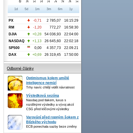
1d
5d
1m
3m
6m
1y
PX
-0,71
2 785,07
16:15:29
RM
-1,20
772,27
16:58:30
DJIA
+0,28
54 036,93
22:04:00
NASDAQ
+1,13
26 645,60
22:02:18
SP500
0,00
4 357,73
22.09.21
DAX
+0,69
26 319,45
17:50:00
Odborné články
Optimismus kolem umělé
inteligence nemizí
Trhy navíc chtějí vidět návratnost
Výsledková sezóna
Nasdaq pod tlakem, luxus s
rozdílnými výsledky a vývoj akcií
CSG před klíčovými výsledky
Varování před ropným šokem z
Blízkého východu
ECB ponechala sazby beze změny