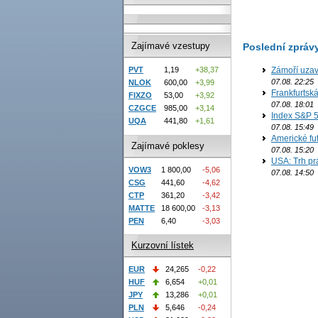
Zajímavé vzestupy
Poslední zpráv
Zámoří uzav
PVT
1,19
+38,37
07.08. 22:25
NLOK
600,00
+3,99
Frankfurtsk
FIXZO
53,00
+3,92
07.08. 18:01
CZGCE
985,00
+3,14
Index S&P 5
UQA
441,80
+1,61
07.08. 15:49
Americké fut
Zajímavé poklesy
07.08. 15:20
USA: Trh prá
VOW3
1 800,00
-5,06
07.08. 14:50
CSG
441,60
-4,62
CTP
361,20
-3,42
MATTE
18 600,00
-3,13
PEN
6,40
-3,03
Kurzovní lístek
EUR
24,265
-0,22
HUF
6,654
+0,01
JPY
13,286
+0,01
PLN
5,646
-0,24