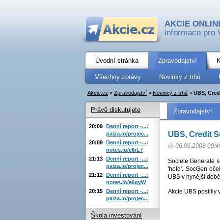
AKCIE ONLIN
informace pro 
Úvodní stránka
Zpravodajství
K
Všechny zprávy
Novinky z trhů
Akcie.cz
»
Zpravodajství
»
Novinky z trhů
»
UBS, Cred
Právě diskutujete
Zpravodajství
20:09
Denní report -...:
UBS, Credit 
paiza.io/projec...
20:09
Denní report -...:
06.06.2008 09:4
notes.io/e6rL7
21:13
Denní report -...:
Societe Generale s
paiza.io/projec...
'hold'. SocGen oče
21:12
Denní report -...:
UBS v nynější době 
notes.io/e6qyW
20:15
Denní report -...:
Akcie UBS posílily 
paiza.io/projec...
Škola investování