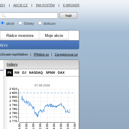
NDY
|
AKCIE.CZ
|
RM-SYSTÉM
|
E-BROKER
akcie
články
diskuze
Rádce investora
Moje akcie
alýzy
Uživatel nepřihlášen
|
Přihlásit se
|
Zaregistrovat se
Indexy
PX
RM
DJ
NASDAQ
SP500
DAX
07.08.2026