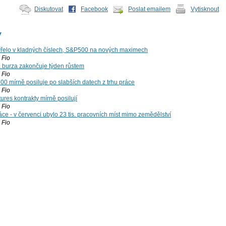
Diskutovat
Facebook
Poslat emailem
Vytisknout
y
řelo v kladných číslech, S&P500 na nových maximech
Fio
á burza zakončuje týden růstem
Fio
00 mírně posiluje po slabších datech z trhu práce
Fio
ures kontrakty mírně posilují
Fio
ce - v červenci ubylo 23 tis. pracovních míst mimo zemědělství
Fio