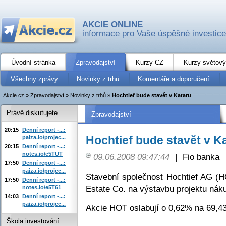
AKCIE ONLINE
informace pro Vaše úspěšné investice
Úvodní stránka
Zpravodajství
Kurzy CZ
Kurzy světový
Všechny zprávy
Novinky z trhů
Komentáře a doporučení
Akcie.cz
»
Zpravodajství
»
Novinky z trhů
»
Hochtief bude stavět v Kataru
Právě diskutujete
Zpravodajství
20:15
Denní report -...:
Hochtief bude stavět v K
paiza.io/projec...
20:15
Denní report -...:
notes.io/e5TUT
09.06.2008 09:47:44
|
Fio banka
17:50
Denní report -...:
paiza.io/projec...
Stavební společnost Hochtief AG (H
17:50
Denní report -...:
Estate Co. na výstavbu projektu náku
notes.io/e5T61
14:03
Denní report -...:
paiza.io/projec...
Akcie HOT oslabují o 0,62% na 69,4
Škola investování