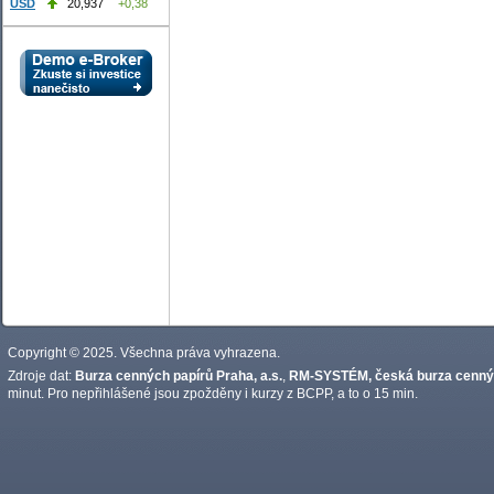
USD
20,937
+0,38
Copyright © 2025. Všechna práva vyhrazena.
Zdroje dat:
Burza cenných papírů Praha, a.s.
,
RM-SYSTÉM, česká burza cennýc
minut. Pro nepřihlášené jsou zpožděny i kurzy z BCPP, a to o 15 min.