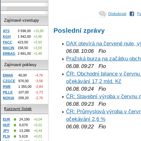
Diskutovat
F
Zajímavé vzestupy
Poslední zprávy
ATS
3 596,00
+15,85
KGH
1 942,60
+3,98
DAX otevírá na červené nule, v
FACC
423,50
+3,93
MACIN
158,50
+3,59
Fio
06.08. 10:06
ERBAG
2 891,00
+2,48
Pražská burza na začátku obch
Zajímavé poklesy
Fio
06.08. 09:27
ČR: Obchodní bilance v červnu 
EMAN
40,00
-4,76
očekávání 17,2 mld. Kč
CZGCE
976,00
-3,56
RWE
1 355,00
-2,84
Fio
06.08. 09:24
PILLE
107,00
-2,73
ČR: Stavební výroba v červnu m
NOKIA
209,20
-2,70
Fio
06.08. 09:23
Kurzovní lístek
ČR: Průmyslová výroba v červnu
očekávání 2,6 %
EUR
24,190
+0,04
HUF
6,679
+0,01
Fio
06.08. 09:22
JPY
13,288
+0,44
PLN
5,618
+0,01