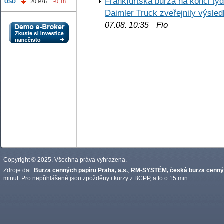
Frankfurtská burza na konci týd
USD
20,976
-0,18
Daimler Truck zveřejnily výsle
Fio
07.08. 10:35
Copyright © 2025. Všechna práva vyhrazena.
Zdroje dat:
Burza cenných papírů Praha, a.s.
,
RM-SYSTÉM, česká burza cennýc
minut. Pro nepřihlášené jsou zpožděny i kurzy z BCPP, a to o 15 min.