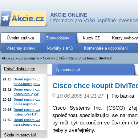
AKCIE ONLINE
informace pro Vaše úspěšné investice
Úvodní stránka
Zpravodajství
Kurzy CZ
Kurzy světový
Všechny zprávy
Novinky z trhů
Komentáře a doporučení
Akcie.cz
»
Zpravodajství
»
Novinky z trhů
»
Cisco chce koupit DiviTech
Právě diskutujete
Zpravodajství
21:13
Denní report -...:
Cisco chce koupit DiviTe
paiza.io/projec...
21:12
Denní report -...:
notes.io/e6qyW
10.06.2008 14:21:27
|
Fio banka
20:15
Denní report -...:
paiza.io/projec...
Cisco Systems Inc. (CSCO) zřej
20:15
Denní report -...:
společnost specializující se na ma
notes.io/e5TUT
17:50
Denní report -...:
by měl být dokončen ve čtvrtém čtv
paiza.io/projec...
nebyly zveřejněny.
Škola investování