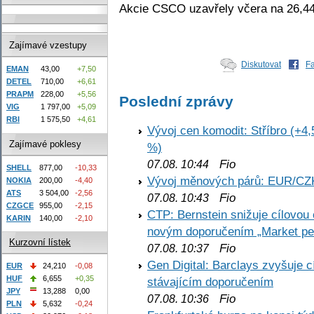
Akcie CSCO uzavřely včera na 26,4
Zajímavé vzestupy
Diskutovat
F
EMAN
43,00
+7,50
DETEL
710,00
+6,61
PRAPM
228,00
+5,56
Poslední zprávy
VIG
1 797,00
+5,09
RBI
1 575,50
+4,61
Vývoj cen komodit: Stříbro (+4,
Zajímavé poklesy
%)
Fio
07.08. 10:44
SHELL
877,00
-10,33
Vývoj měnových párů: EUR/CZ
NOKIA
200,00
-4,40
ATS
3 504,00
-2,56
Fio
07.08. 10:43
CZGCE
955,00
-2,15
CTP: Bernstein snižuje cílovo
KARIN
140,00
-2,10
novým doporučením „Market pe
Kurzovní lístek
Fio
07.08. 10:37
Gen Digital: Barclays zvyšuje
EUR
24,210
-0,08
HUF
6,655
+0,35
stávajícím doporučením
JPY
13,288
0,00
Fio
07.08. 10:36
PLN
5,632
-0,24