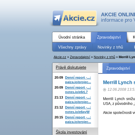
AKCIE ONLIN
informace pro 
Úvodní stránka
Zpravodajství
K
Všechny zprávy
Novinky z trhů
Akcie.cz
»
Zpravodajství
»
Novinky z trhů
»
Merrill L
Právě diskutujete
Zpravodajství
20:09
Denní report -...:
Merrill Lynch
paiza.io/projec...
20:09
Denní report -...:
12.06.2008 13:5
notes.io/e6rL7
21:13
Denní report -...:
Merrill Lynch sniž
paiza.io/projec...
USA, z původního „b
21:12
Denní report -...:
notes.io/e6qyW
Akcie společnosti 
20:15
Denní report -...:
paiza.io/projec...
Škola investování