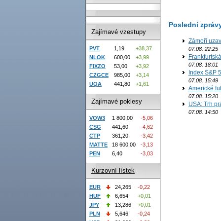
Poslední zpráv
Zajímavé vzestupy
Zámoří uzav
PVT
1,19
+38,37
07.08. 22:25
Frankfurtsk
NLOK
600,00
+3,99
07.08. 18:01
FIXZO
53,00
+3,92
Index S&P 5
CZGCE
985,00
+3,14
07.08. 15:49
UQA
441,80
+1,61
Americké fut
07.08. 15:20
Zajímavé poklesy
USA: Trh prá
07.08. 14:50
VOW3
1 800,00
-5,06
CSG
441,60
-4,62
CTP
361,20
-3,42
MATTE
18 600,00
-3,13
PEN
6,40
-3,03
Kurzovní lístek
EUR
24,265
-0,22
HUF
6,654
+0,01
JPY
13,286
+0,01
PLN
5,646
-0,24