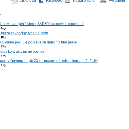
Diskutovat
Facebook
Poslat emailem
Vytisknout
y
řelo v kladných číslech, S&P500 na nových maximech
Fio
á burza zakončuje týden růstem
Fio
00 mírně posiluje po slabších datech z trhu práce
Fio
ures kontrakty mírně posilují
Fio
ce - v červenci ubylo 23 tis. pracovních míst mimo zemědělství
Fio