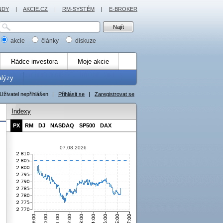
NDY
|
AKCIE.CZ
|
RM-SYSTÉM
|
E-BROKER
akcie
články
diskuze
Rádce investora
Moje akcie
alýzy
Uživatel nepřihlášen
|
Přihlásit se
|
Zaregistrovat se
Indexy
PX
RM
DJ
NASDAQ
SP500
DAX
07.08.2026