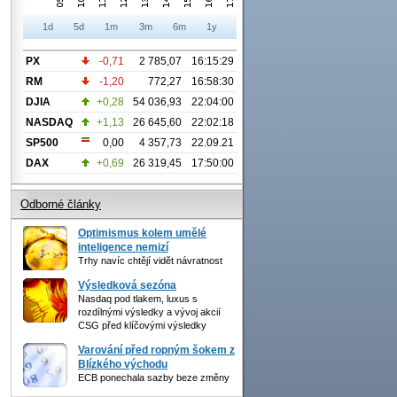
1d
5d
1m
3m
6m
1y
PX
-0,71
2 785,07
16:15:29
RM
-1,20
772,27
16:58:30
DJIA
+0,28
54 036,93
22:04:00
NASDAQ
+1,13
26 645,60
22:02:18
SP500
0,00
4 357,73
22.09.21
DAX
+0,69
26 319,45
17:50:00
Odborné články
Optimismus kolem umělé
inteligence nemizí
Trhy navíc chtějí vidět návratnost
Výsledková sezóna
Nasdaq pod tlakem, luxus s
rozdílnými výsledky a vývoj akcií
CSG před klíčovými výsledky
Varování před ropným šokem z
Blízkého východu
ECB ponechala sazby beze změny