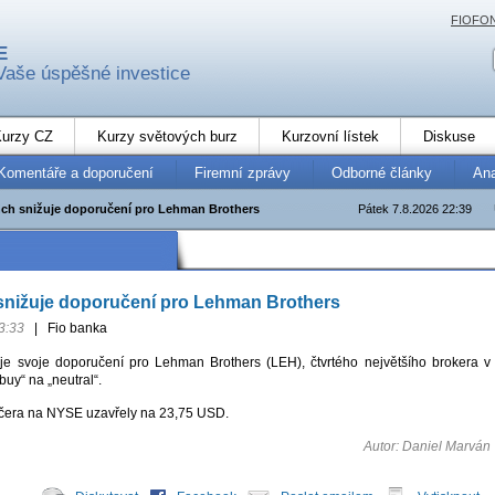
FIOFO
E
Vaše úspěšné investice
urzy CZ
Kurzy světových burz
Kurzovní lístek
Diskuse
Komentáře a doporučení
Firemní zprávy
Odborné články
An
ynch snižuje doporučení pro Lehman Brothers
Pátek 7.8.2026 22:39
 snižuje doporučení pro Lehman Brothers
3:33
|
Fio banka
uje svoje doporučení pro Lehman Brothers (LEH), čtvrtého největšího brokera v
uy“ na „neutral“.
včera na NYSE uzavřely na 23,75 USD.
Autor: Daniel Marván