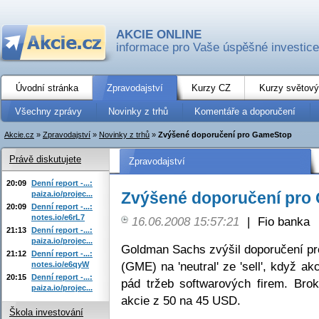
AKCIE ONLINE
informace pro Vaše úspěšné investice
Úvodní stránka
Zpravodajství
Kurzy CZ
Kurzy světový
Všechny zprávy
Novinky z trhů
Komentáře a doporučení
Akcie.cz
»
Zpravodajství
»
Novinky z trhů
»
Zvýšené doporučení pro GameStop
Právě diskutujete
Zpravodajství
20:09
Denní report -...:
Zvýšené doporučení pro
paiza.io/projec...
20:09
Denní report -...:
notes.io/e6rL7
16.06.2008 15:57:21
|
Fio banka
21:13
Denní report -...:
paiza.io/projec...
Goldman Sachs zvýšil doporučení p
21:12
Denní report -...:
(GME) na 'neutral' ze 'sell', když ak
notes.io/e6qyW
20:15
Denní report -...:
pád tržeb softwarových firem. Brok
paiza.io/projec...
akcie z 50 na 45 USD.
Škola investování