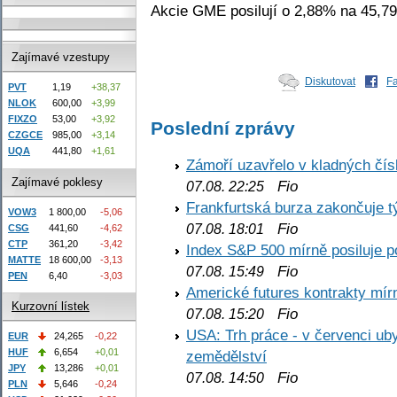
Akcie GME posilují o 2,88% na 45,7
Zajímavé vzestupy
Diskutovat
F
PVT
1,19
+38,37
NLOK
600,00
+3,99
FIXZO
53,00
+3,92
Poslední zprávy
CZGCE
985,00
+3,14
UQA
441,80
+1,61
Zámoří uzavřelo v kladných č
Zajímavé poklesy
Fio
07.08. 22:25
Frankfurtská burza zakončuje 
VOW3
1 800,00
-5,06
Fio
07.08. 18:01
CSG
441,60
-4,62
CTP
361,20
-3,42
Index S&P 500 mírně posiluje p
MATTE
18 600,00
-3,13
Fio
07.08. 15:49
PEN
6,40
-3,03
Americké futures kontrakty mírn
Kurzovní lístek
Fio
07.08. 15:20
USA: Trh práce - v červenci ub
EUR
24,265
-0,22
HUF
6,654
+0,01
zemědělství
JPY
13,286
+0,01
Fio
07.08. 14:50
PLN
5,646
-0,24