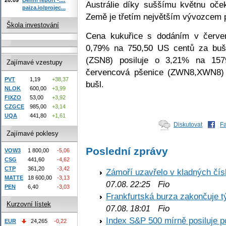
Austrálie díky suššímu květnu oče
paiza.io/projec...
Země je třetím největším vývozcem 
Škola investování
Cena kukuřice s dodáním v červe
0,79% na 750,50 US centů za buš
(ZSN8) posiluje o 3,21% na 157
Zajímavé vzestupy
červencová pšenice (ZWN8,XWN8)
PVT
1,19
+38,37
bušl.
NLOK
600,00
+3,99
FIXZO
53,00
+3,92
CZGCE
985,00
+3,14
UQA
441,80
+1,61
Diskutovat
F
Zajímavé poklesy
Poslední zprávy
VOW3
1 800,00
-5,06
CSG
441,60
-4,62
CTP
361,20
-3,42
Zámoří uzavřelo v kladných č
MATTE
18 600,00
-3,13
Fio
07.08. 22:25
PEN
6,40
-3,03
Frankfurtská burza zakončuje 
Kurzovní lístek
Fio
07.08. 18:01
Index S&P 500 mírně posiluje p
EUR
24,265
-0,22