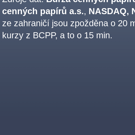
cenných papírů a.s.
,
NASDAQ, N
ze zahraničí jsou zpožděna o 20 m
kurzy z BCPP, a to o 15 min.