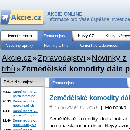
AKCIE ONLINE
informace pro Vaše úspěšné investice
Úvodní stránka
Zpravodajství
Kurzy CZ
Kurzy světový
Všechny zprávy
Novinky z trhů
Komentáře a doporučení
Akcie.cz
»
Zpravodajství
»
Novinky z
trhů
»
Zemědělské komodity dále po
Právě diskutujete
Zpravodajství
20:33
Denní report -...:
Zemědělské komodity dále
paiza.io/projec...
20:33
Denní report -...:
notes.io/e6iyb
16.06.2008 16:07:51
|
Fio banka
12:47
Denní report -...:
paiza.io/projec...
Zemědělské komodity dnes pokraču
12:46
Denní report -...:
pomáhá slábnoucí dolar. Nejvýrazněj
notes.io/e6yWX
20:09
Denní report -...: