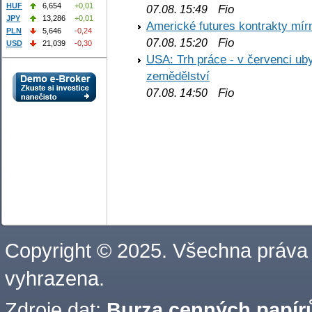
HUF
6,654
+0,01
Fio
07.08. 15:49
JPY
13,286
+0,01
Americké futures kontrakty mírn
PLN
5,646
-0,24
Fio
07.08. 15:20
USD
21,039
-0,30
USA: Trh práce - v červenci ub
zemědělství
Fio
07.08. 14:50
Copyright © 2025. Všechna práva
vyhrazena.
Zdroje dat:
Burza cenných papírů