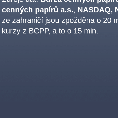
cenných papírů a.s.
,
NASDAQ, N
ze zahraničí jsou zpožděna o 20 m
kurzy z BCPP, a to o 15 min.