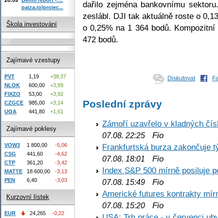
dařilo zejména bankovnímu sektoru
paiza.io/projec...
zeslábl. DJI tak aktuálně roste o 0,
Škola investování
o 0,25% na 1 364 bodů. Kompozitní
472 bodů.
Zajímavé vzestupy
PVT
1,19
+38,37
Diskutovat
F
NLOK
600,00
+3,99
FIXZO
53,00
+3,92
Poslední zprávy
CZGCE
985,00
+3,14
UQA
441,80
+1,61
Zámoří uzavřelo v kladných č
Zajímavé poklesy
Fio
07.08. 22:25
VOW3
1 800,00
-5,06
Frankfurtská burza zakončuje 
CSG
441,60
-4,62
Fio
07.08. 18:01
CTP
361,20
-3,42
Index S&P 500 mírně posiluje p
MATTE
18 600,00
-3,13
PEN
6,40
-3,03
Fio
07.08. 15:49
Americké futures kontrakty mírn
Kurzovní lístek
Fio
07.08. 15:20
EUR
24,265
-0,22
USA: Trh práce - v červenci ub