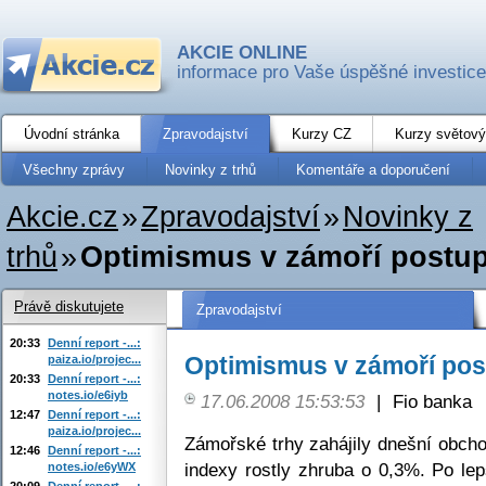
AKCIE ONLINE
informace pro Vaše úspěšné investice
Úvodní stránka
Zpravodajství
Kurzy CZ
Kurzy světový
Všechny zprávy
Novinky z trhů
Komentáře a doporučení
Akcie.cz
»
Zpravodajství
»
Novinky z
trhů
»
Optimismus v zámoří postu
Právě diskutujete
Zpravodajství
20:33
Denní report -...:
Optimismus v zámoří pos
paiza.io/projec...
20:33
Denní report -...:
notes.io/e6iyb
17.06.2008 15:53:53
|
Fio banka
12:47
Denní report -...:
paiza.io/projec...
Zámořské trhy zahájily dnešní obcho
12:46
Denní report -...:
indexy rostly zhruba o 0,3%. Po l
notes.io/e6yWX
20:09
Denní report -...: