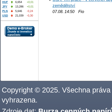
HUF
6,654
+0,01
zemědělství
JPY
13,286
+0,01
Fio
PLN
5,646
-0,24
07.08. 14:50
USD
21,039
-0,30
Copyright © 2025. Všechna práva
vyhrazena.
Zdroje dat:
Burza cenných papírů