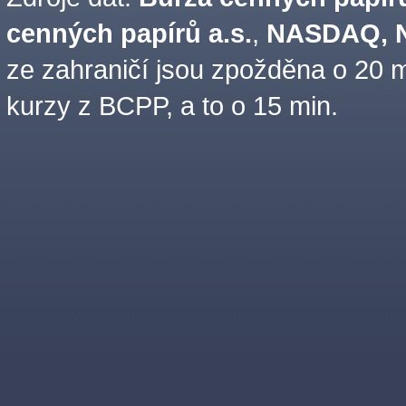
cenných papírů a.s.
,
NASDAQ, N
ze zahraničí jsou zpožděna o 20 m
kurzy z BCPP, a to o 15 min.