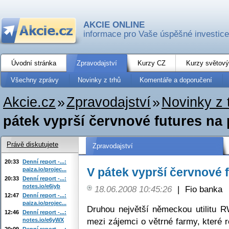
AKCIE ONLINE
informace pro Vaše úspěšné investice
Úvodní stránka
Zpravodajství
Kurzy CZ
Kurzy světový
Všechny zprávy
Novinky z trhů
Komentáře a doporučení
Akcie.cz
»
Zpravodajství
»
Novinky z 
pátek vyprší červnové futures na
Právě diskutujete
Zpravodajství
20:33
Denní report -...:
V pátek vyprší červnové 
paiza.io/projec...
20:33
Denní report -...:
notes.io/e6iyb
18.06.2008 10:45:26
|
Fio banka
12:47
Denní report -...:
paiza.io/projec...
Druhou největší německou utilitu R
12:46
Denní report -...:
mezi zájemci o větrné farmy, které
notes.io/e6yWX
20:09
Denní report -...: