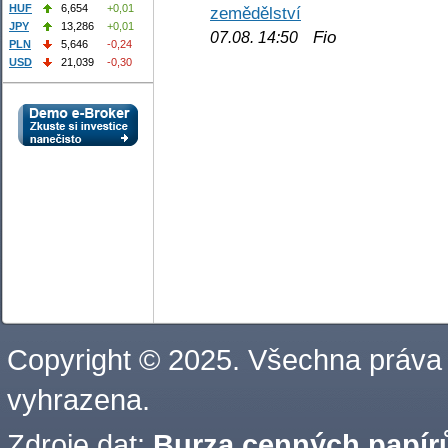
HUF
6,654
+0,01
zemědělství
JPY
13,286
+0,01
Fio
07.08. 14:50
PLN
5,646
-0,24
USD
21,039
-0,30
Copyright © 2025. Všechna práva
vyhrazena.
Zdroje dat:
Burza cenných papírů