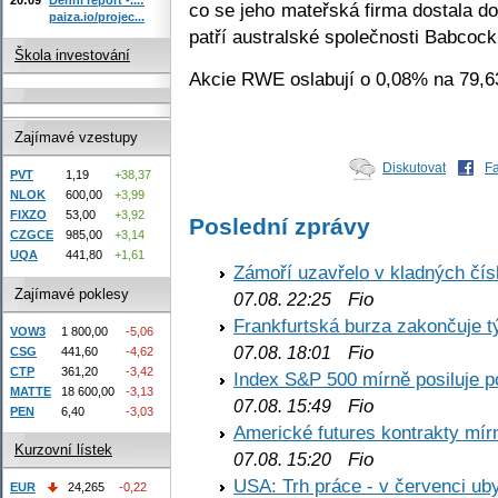
co se jeho mateřská firma dostala d
paiza.io/projec...
patří australské společnosti Babcock
Škola investování
Akcie RWE oslabují o 0,08% na 79,
Zajímavé vzestupy
Diskutovat
F
PVT
1,19
+38,37
NLOK
600,00
+3,99
FIXZO
53,00
+3,92
Poslední zprávy
CZGCE
985,00
+3,14
UQA
441,80
+1,61
Zámoří uzavřelo v kladných č
Zajímavé poklesy
Fio
07.08. 22:25
Frankfurtská burza zakončuje 
VOW3
1 800,00
-5,06
Fio
07.08. 18:01
CSG
441,60
-4,62
CTP
361,20
-3,42
Index S&P 500 mírně posiluje p
MATTE
18 600,00
-3,13
Fio
07.08. 15:49
PEN
6,40
-3,03
Americké futures kontrakty mírn
Kurzovní lístek
Fio
07.08. 15:20
USA: Trh práce - v červenci ub
EUR
24,265
-0,22