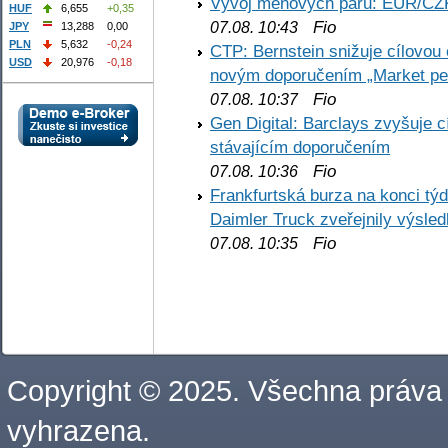
Vývoj měnových párů: EUR/CZ
HUF
6,655
+0,35
Fio
07.08. 10:43
JPY
13,288
0,00
PLN
5,632
-0,24
CTP: Bernstein snižuje cílovo
USD
20,976
-0,18
novým doporučením „Market pe
Fio
07.08. 10:37
Gen Digital: Barclays zvyšuje
stávajícím doporučením
Fio
07.08. 10:36
Frankfurtská burza na konci týd
Daimler Truck zveřejnily výsle
Fio
07.08. 10:35
Copyright © 2025. Všechna práva
vyhrazena.