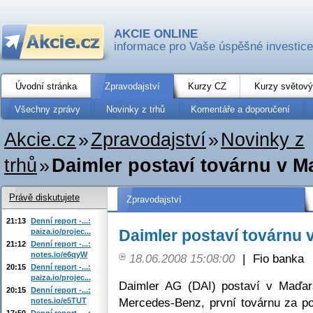
AKCIE ONLINE
informace pro Vaše úspěšné investice
Úvodní stránka
Zpravodajství
Kurzy CZ
Kurzy světový
Všechny zprávy
Novinky z trhů
Komentáře a doporučení
Akcie.cz
»
Zpravodajství
»
Novinky z
trhů
»
Daimler postaví továrnu v 
Právě diskutujete
Zpravodajství
21:13
Denní report -...:
Daimler postaví továrnu
paiza.io/projec...
21:12
Denní report -...:
notes.io/e6qyW
18.06.2008 15:08:00
|
Fio banka
20:15
Denní report -...:
paiza.io/projec...
Daimler AG (DAI) postaví v Maďar
20:15
Denní report -...:
Mercedes-Benz, první továrnu za pos
notes.io/e5TUT
17:50
Denní report -...: