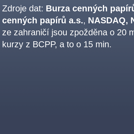
Zdroje dat:
Burza cenných papírů
cenných papírů a.s.
,
NASDAQ, N
ze zahraničí jsou zpožděna o 20 m
kurzy z BCPP, a to o 15 min.