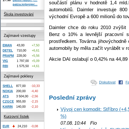
součástí plánu v hodnotě 1,4 ml
paiza.io/projec...
automobilů. Daimler investuje 80
Škola investování
východní Evropě a 600 milionů do t
Daimler chce do roku 2010 zvýšit
Benz o 10% a levnější pracovní 
Zajímavé vzestupy
prostředkem. Továrna jihovýchodně 
EMAN
43,00
+7,50
automobily by měla začít vyrábět v r
DETEL
710,00
+6,61
PRAPM
228,00
+5,56
Akcie DAI oslabují o 0,42% na 44,8
VIG
1 797,00
+5,09
RBI
1 575,50
+4,61
Zajímavé poklesy
Diskutovat
F
SHELL
877,00
-10,33
NOKIA
200,00
-4,40
Poslední zprávy
ATS
3 504,00
-2,56
CZGCE
955,00
-2,15
KARIN
140,00
-2,10
Vývoj cen komodit: Stříbro (+4,
%)
Kurzovní lístek
Fio
07.08. 10:44
EUR
24,210
-0,08